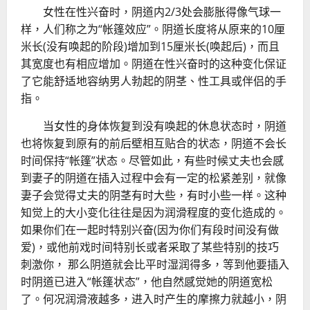
女性在性兴奋时，阴道内2/3处会膨胀得像气球一
样，人们称之为“帐篷效应”。阴道长度将从原来的10厘
米长(没有唤起的阶段)增加到15厘米长(唤起后)，而且
其宽度也有相应增加。阴道在性兴奋时的这种变化保证
了它能舒适地容纳男人勃起的阴茎、性工具或伴侣的手
指。
当女性的身体恢复到没有唤起的休息状态时，阴道
也将恢复到原有的前后壁相互贴合的状态，阴道不会长
时间保持“帐篷”状态。尽管如此，有些时候丈夫也会感
到妻子的阴道在插入过程中会有一定的松紧差别，就像
妻子会觉得丈夫的阴茎有时大些，有时小些一样。这种
知觉上的大小变化往往是因为润滑程度的变化造成的。
如果你们在一起时特别兴奋(因为你们有段时间没有做
爱)，或他前戏时间特别长或者采取了某些特别的技巧
刺激你， 那么阴道就会比平时湿润得多，等到他要插入
时阴道已进入“帐篷状态”，他自然感觉她的阴道宽松
了。何况润滑液越多，进入时产生的摩擦力就越小，阴