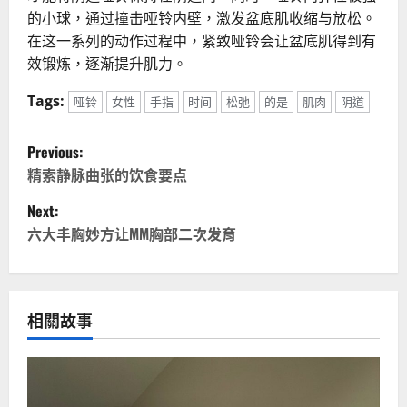
的小球，通过撞击哑铃内壁，激发盆底肌收缩与放松。
在这一系列的动作过程中，紧致哑铃会让盆底肌得到有
效锻炼，逐渐提升肌力。
Tags:
哑铃
女性
手指
时间
松弛
的是
肌肉
阴道
P
Previous:
o
精索静脉曲张的饮食要点
Next:
s
六大丰胸妙方让MM胸部二次发育
t
n
相關故事
a
v