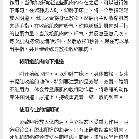
作用。当你能够确定这些肌肉的存在之后，可以进行如
下练习。在僻静无人时，仰卧于床上，将一个手指轻轻
放入阴道，此时尽量将身体放松，然后再主动收缩肌肉
夹紧手指，在收缩肌肉时吸气，你能够感到肌肉对手指
的包裹力量。当放松肌肉时，呼气，并反复重复几次。
每次肌肉持续收缩3秒钟，然后放松3秒钟。现在可以拿
出手指，并且继续练习放松收缩肌肉。
将阴道肌肉向下推送
刚开始练习时，可以仰卧在床上，身体放松，专注
于提肛收缩的动作。特别要注意的是双腿、双臀、腹肌
不能用力，体会骨盆底肌的收缩动作后，将收缩的动作
专注在阴道、尿道上，持续重复着一缩一放的频率。
使用专业的缩阴球
紧致哑铃放入体内后，直立状态下受重力作用，阴
道哑铃会有脱出阴道的趋势。只有正确收缩盆底肌肉，
才能将阴道哑铃保持在阴道内。同时，哑铃内弹性极强