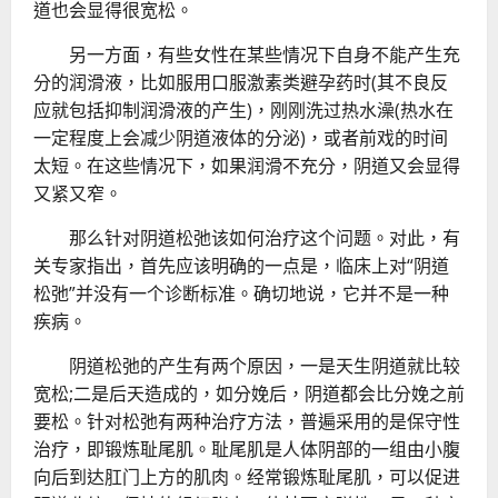
道也会显得很宽松。
另一方面，有些女性在某些情况下自身不能产生充
分的润滑液，比如服用口服激素类避孕药时(其不良反
应就包括抑制润滑液的产生)，刚刚洗过热水澡(热水在
一定程度上会减少阴道液体的分泌)，或者前戏的时间
太短。在这些情况下，如果润滑不充分，阴道又会显得
又紧又窄。
那么针对阴道松弛该如何治疗这个问题。对此，有
关专家指出，首先应该明确的一点是，临床上对“阴道
松弛”并没有一个诊断标准。确切地说，它并不是一种
疾病。
阴道松弛的产生有两个原因，一是天生阴道就比较
宽松;二是后天造成的，如分娩后，阴道都会比分娩之前
要松。针对松弛有两种治疗方法，普遍采用的是保守性
治疗，即锻炼耻尾肌。耻尾肌是人体阴部的一组由小腹
向后到达肛门上方的肌肉。经常锻炼耻尾肌，可以促进