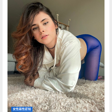
i
g
a
t
i
o
n
女性兩性認知