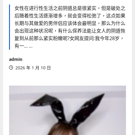
女性在进行性生活之前阴道总是很紧实，但是破处之
后随着性生活逐渐增多，就会变得松弛了，这点如果
长期与其做爱的男伴侣应该体会最明显，那么为什么
会出现这种状况呢，有什么保养法能让女人的阴道恢
复到从前那么紧实粉嫩呢?女网友提问:我今年28岁，
有一... ...
admin
2026 年 1 月 10 日