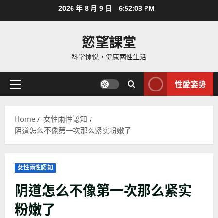
Skip
2026 年 8 月 9 日
6:52:04 PM
to
content
慾望課堂
科学愉悦，健康两性生活
性愛姿勢
Primary
Menu
Home
女性兩性認知
阴道怎么不像第一次那么紧实粉嫩了
女性兩性認知
阴道怎么不像第一次那么紧实
粉嫩了