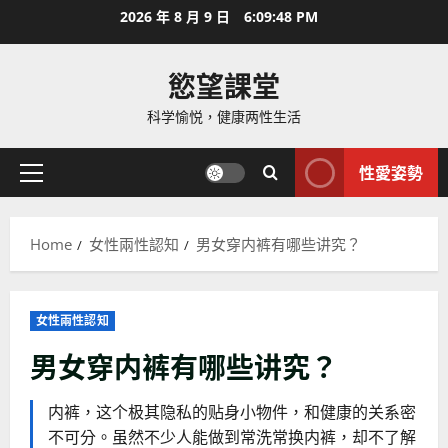
Skip
2026 年 8 月 9 日
6:09:50 PM
to
content
慾望課堂
科学愉悦，健康两性生活
性愛姿勢
Primary
Menu
Home
女性兩性認知
男女穿内裤有哪些讲究？
女性兩性認知
男女穿内裤有哪些讲究？
内裤，这个极其隐私的贴身小物件，和健康的关系密
不可分。虽然不少人能做到常洗常换内裤，却不了解