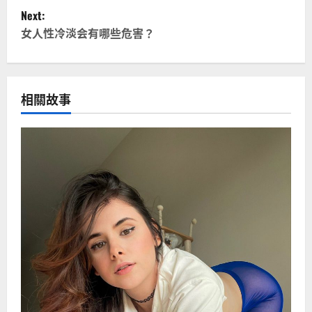
Next:
s
女人性冷淡会有哪些危害？
t
n
相關故事
a
v
i
g
a
t
i