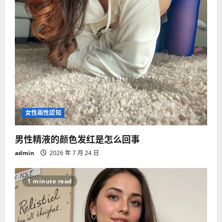
o
n
女性兩性認知
男性精液的颜色发红是怎么回事
admin
2026 年 7 月 24 日
1 minute read