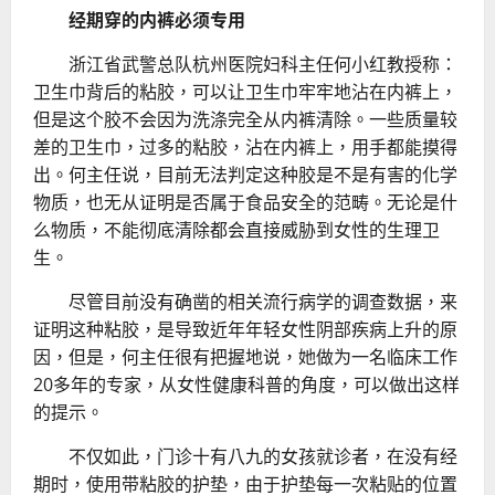
经期穿的内裤必须专用
浙江省武警总队杭州医院妇科主任何小红教授称：
卫生巾背后的粘胶，可以让卫生巾牢牢地沾在内裤上，
但是这个胶不会因为洗涤完全从内裤清除。一些质量较
差的卫生巾，过多的粘胶，沾在内裤上，用手都能摸得
出。何主任说，目前无法判定这种胶是不是有害的化学
物质，也无从证明是否属于食品安全的范畴。无论是什
么物质，不能彻底清除都会直接威胁到女性的生理卫
生。
尽管目前没有确凿的相关流行病学的调查数据，来
证明这种粘胶，是导致近年年轻女性阴部疾病上升的原
因，但是，何主任很有把握地说，她做为一名临床工作
20多年的专家，从女性健康科普的角度，可以做出这样
的提示。
不仅如此，门诊十有八九的女孩就诊者，在没有经
期时，使用带粘胶的护垫，由于护
垫每一次粘贴的位置