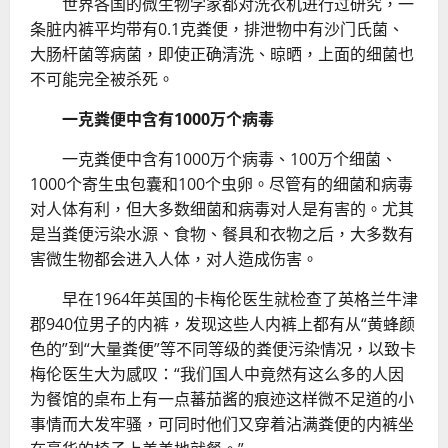
世界各国的微生物学家都对洗衣机进行过研究，一
条脏内裤平均带有0.1克粪便，排泄物中有沙门氏菌、
大肠杆菌等病菌，即使正确清洗、晾晒，上面的细菌也
不可能完全被杀死。
一克粪便中含有1000万个病毒
一克粪便中含有1000万个病毒、100万个细菌、
1000个寄生虫包囊和100个虫卵。尽管有的细菌和病毒
对人体有利，但大多数细菌和病毒对人是有害的。尤其
是当粪便污染水源、食物、餐具和衣物之后，大多数有
害微生物都会进入人体，对人造成伤害。
早在1964年英国的卡梅伦医生就检查了英格兰牛津
郡940位男子的内裤，发现这些人内裤上都有从“黄蜂颜
色的”到“大量粪便”等不同等级的粪便污染情况，以致卡
梅伦医生大为感叹：“我们国人中竟然有这么多的人因
为餐馆的桌布上有一点蕃茄酱的痕迹这样微不足道的小
事情而大发牢骚，可同时他们又穿着沾满粪便的内裤坐