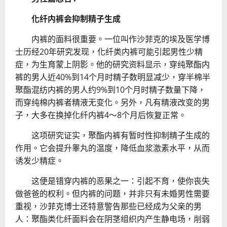
化纤内裤会抑制精子生成
内裤的面料很重要。一位叫作沙菲克的埃及医学博
士历经20年研究发现，化纤类内裤可能引起男性少精
症，为生育蒙上阴影。他的研究资料显示，穿纯聚酯内
裤的男人近40%到14个月时精子数明显减少，穿半棉半
聚酯混纺内裤的男人约9%到10个月时精子数量下降，
而穿纯棉内裤者精液无变化。另外，凡有精液改变的男
子，大多在换掉化纤内裤4～8个月后恢复正常。
这项研究证实，聚酯内裤有暂时性抑制精子生成的
作用。它会提升睾丸的温度，降低血浆激素水平，从而
诱发少精症。
这便是错穿内裤的恶果之一：引起不育，使你丧失
做爸爸的权利。但内裤的问题，并非只有未婚男性需要
重视，沙菲克博士还特意警告那些已经成为父亲的男
人：聚酯类化纤面料会在阴茎组织内产生静电场，削弱