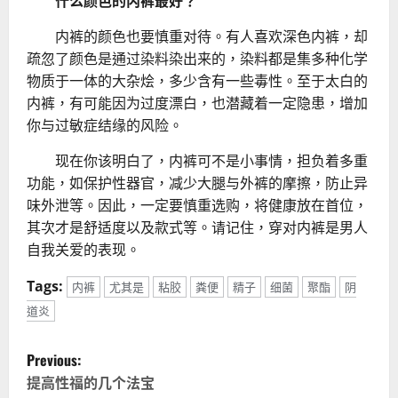
什么颜色的内裤最好？
内裤的颜色也要慎重对待。有人喜欢深色内裤，却
疏忽了颜色是通过染料染出来的，染料都是集多种化学
物质于一体的大杂烩，多少含有一些毒性。至于太白的
内裤，有可能因为过度漂白，也潜藏着一定隐患，增加
你与过敏症结缘的风险。
现在你该明白了，内裤可不是小事情，担负着多重
功能，如保护性器官，减少大腿与外裤的摩擦，防止异
味外泄等。因此，一定要慎重选购，将健康放在首位，
其次才是舒适度以及款式等。请记住，穿对内裤是男人
自我关爱的表现。
Tags:
内裤
尤其是
粘胶
粪便
精子
细菌
聚酯
阴
道炎
P
Previous:
o
提高性福的几个法宝