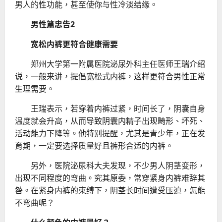
男人的性功能，甚至使你与性冷淡结缘。
男性篇忠告2
宽松内裤更符合健康需要
郑州大学第一附属医院泌尿外科主任医师王瑞介绍
说，一般来讲，提倡宽松式内裤，这样更符合男性正常
生理需要。
王瑞表示，若穿着内裤过紧，时间长了，阴囊自身
温度就会升高，从而导致阴囊内精子出现畸形、坏死、
活动能力下降等。他特别提醒，尤其是青少年，正在发
育期，一定要选择质量好且裤形合适的内裤。
另外，医院泌尿科大夫发现，不少男人阴茎变形，
出现不同程度的弯曲。究其原委，常穿紧身内裤难辞其
咎。在紧身内裤的束缚下，阴茎长时间遭受压迫，怎能
不弯曲呢？