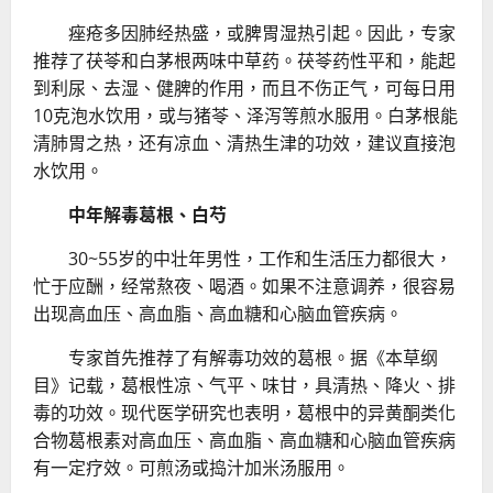
痤疮多因肺经热盛，或脾胃湿热引起。因此，专家
推荐了茯苓和白茅根两味中草药。茯苓药性平和，能起
到利尿、去湿、健脾的作用，而且不伤正气，可每日用
10克泡水饮用，或与猪苓、泽泻等煎水服用。白茅根能
清肺胃之热，还有凉血、清热生津的功效，建议直接泡
水饮用。
中年解毒葛根、白芍
30~55岁的中壮年男性，工作和生活压力都很大，
忙于应酬，经常熬夜、喝酒。如果不注意调养，很容易
出现高血压、高血脂、高血糖和心脑血管疾病。
专家首先推荐了有解毒功效的葛根。据《本草纲
目》记载，葛根性凉、气平、味甘，具清热、降火、排
毒的功效。现代医学研究也表明，葛根中的异黄酮类化
合物葛根素对高血压、高血脂、高血糖和心脑血管疾病
有一定疗效。可煎汤或捣汁加米汤服用。