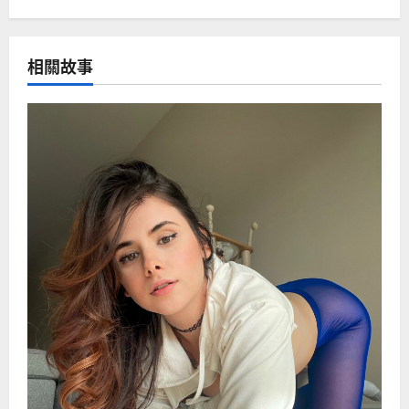
t
n
相關故事
a
v
i
g
a
t
i
o
n