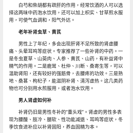
白芍和柴胡都有疏肝的作用，经常饮酒的人可以选
择这两味中药泡水饮用，还可以加上枳实、甘草煎水服
用，可使气血调和，阳气外达。
老年补肾虫草、黄芪
男性上了年纪，多会出现肝肾不足所致的肾虚腰
痛、头晕耳鸣等症状。专家推荐了一些补肾的中药。一
是冬虫夏草、山萸肉、人参、黄芪、山药，有补益肾中
精气的作用。二是鹿茸、杜仲、川断、桑寄生等，可以
温助肾阳，还有较好的强筋骨，去腰疼的功效。三是熟
地、桑葚、枸杞子，能滋阴补肾、清泻虚热。这几类药
物也可分别用水煎服用，或者泡水饮用。
男人肾虚如何补
补肾仍旧是男性冬补的“重头戏”。肾虚的男性多表
现为腰酸、肢冷、腿软、性功能减退、耳鸣等症状，冬
季饮食进补应以补肾固阳，养血固精为本。