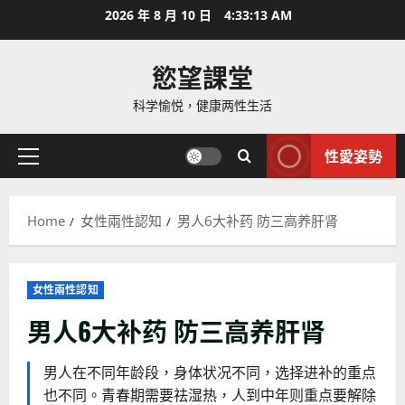
Skip
2026 年 8 月 10 日
4:33:14 AM
to
content
慾望課堂
科学愉悦，健康两性生活
性愛姿勢
Primary
Menu
Home
女性兩性認知
男人6大补药 防三高养肝肾
女性兩性認知
男人6大补药 防三高养肝肾
男人在不同年龄段，身体状况不同，选择进补的重点
也不同。青春期需要祛湿热，人到中年则重点要解除