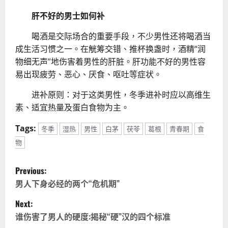
肝不好的男士如何补
喝酒是交际场合的重要手段，不少男性还将喝酒当
成生活习惯之一。在觥筹交错、推杯换盏时，酒精“润
物细无声”地伤害着男性的肝脏。肝功能不好的男性容
易出现疲劳、恶心、厌食、呕吐等症状。
进补原则：对于这类男性，冬季进补时应以高维生
素、适宜热量及蛋白食物为主。
Tags:
冬季
湿热
男性
白茅
茯苓
葛根
青春期
食
物
P
Previous:
o
男人下身必经的两个“危机期”
Next:
s
谁伤害了男人的硬度:揭秘“硬”汉的四个标准