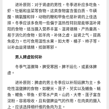
进补原则：对于肾虚的男性，冬季进补应多吃鱼、
虾、牡蛎和韭菜等食物。这类食物富含蛋白质、牛磺
酸、精氨酸和锌，动物的鞭和甲鱼也是补肾的上佳选
择。冬季应该多食用一些偏于温热性特别是能够温补肾
阳的食物，适当摄入营养丰富、温肾填精、产热量高、
易于消化的食物，如羊肉，补体之虚，益肾之气，提高
免疫力。也可食用温性水果，如大枣、橘子、柿子等，
以补血益肾填精，抵御寒邪。
男人脾虚如何补
冬季气温骤降，脾受寒困，脾不运化，或素体脾
虚。
进补原则：脾虚的男士冬季应以补阳运脾为主，多
吃性温健脾的食物，如粳米、莲子、芡实以及鳝鱼、鲢
鱼、鲤鱼、带鱼、虾等水产类。山药、大枣、莲子富含
淀粉，容易吸收，且有健脾益气的作用，在肉类的摄入
上，应该选择细纤维的鱼肉为主。