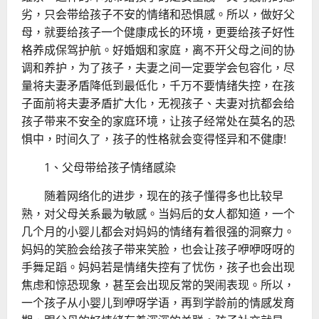
劣，只会带给孩子不安的情绪和恐惧感。所以，做好父
母，就要给孩子一个健康成长的环境，更要给孩子好性
格养成保驾护航。好婚姻和家庭，离不开父母之间的协
调和养护，为了孩子，夫妻之间一定要学会包容化，尽
量将夫妻矛盾降低到最低化，千万不要情绪失控，在孩
子面前将夫妻矛盾扩大化，无视孩子、夫妻对抗都会给
孩子带来不安全的家庭环境，让孩子经常处在莫名的恐
惧中，时间久了，孩子的性格就会变得怪异和不健康!
1、父母带给孩子情绪感染
随着网络化的进步，现在的孩子懂得多也比较早
熟，对父母关系最为敏感。当妈后的女人都知道，一个
几个月的小婴儿都会对妈妈的情绪有着很强的洞察力。
妈妈的笑脸会给孩子带来笑脸，也会让孩子咿咿呀呀的
手舞足蹈。妈妈若是情绪失控有了忧伤，孩子也会出现
焦虑和惊恐现象，甚至会出现反常的哭闹表现。所以，
一个孩子从小婴儿到咿呀学语，再到学龄前的情感发育