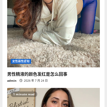
o
n
女性兩性認知
男性精液的颜色发红是怎么回事
admin
2026 年 7 月 24 日
1 minute read