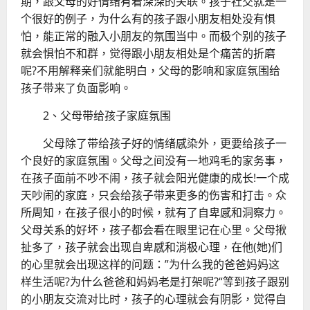
期，跟父母的好情绪有着深深的关联。孩子社交就是一
个很好的例子，为什么有的孩子跟小朋友相处没有惧
怕，能正常的融入小朋友的氛围当中。而极个别的孩子
就会惧怕不和群，觉得跟小朋友相处是个痛苦的折磨
呢?不用解释亲们就能明白，父母的影响和家庭氛围给
孩子带来了负面影响。
2、父母带给孩子家庭氛围
父母除了带给孩子好的情绪感染外，更要给孩子一
个良好的家庭氛围。父母之间没有一地鸡毛的家务事，
在孩子面前不吵不闹，孩子就会阳光健康的成长!一个成
天吵闹的家庭，只会给孩子带来更多的伤害和打击。众
所周知，在孩子很小
的时候，就有了自卑感和洞察力。
父母关系的好坏，孩子都会看在眼里记在心里。父母揪
扯多了，孩子就会出现自卑感和消极心理，在他(她)们
的心里就会出现这样的问题：”为什么我的爸爸妈妈这
样生活呢?为什么爸爸和妈妈老是打架呢?“等到孩子跟别
的小朋友交流对比时，孩子的心理就会有阴影，觉得自