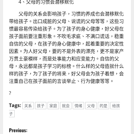
4、父母的习惯会潜移默化
父母的关系会影响孩子，习惯的养成也会潜移默化
带给孩子。出口成脏的父母、说谎的父母等等，这些习
惯最容易传染给孩子。为了孩子的身心健康，好父母在
孩子面前要注重形象。不吹毛求疵、不满口谎话，稳重
自信的父母，在孩子的身心健康中，起着重要的决定性
因素。为人好父母，要的不是外表的漂亮，更不是家产
万贯土豪模样，而是处事能力和应变能力。自信的父
母，永远都是孩子学习的标榜。什么样的父母造就什么
样的孩子，为了孩子的将来，好父母会为孩子着想，会
注重自己在孩子面前的言谈举止、行为健康等等。
?
Tags:
关系
孩子
家庭
就会
情绪
父母
的是
给孩
子
P
Previous: