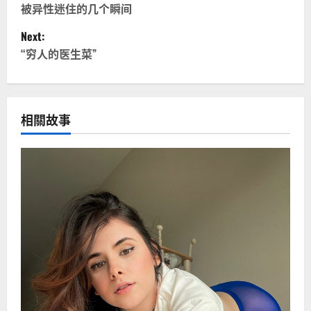
o
被异性迷住的几个瞬间
Next:
s
“穷人的医生菜”
t
n
相關故事
a
v
i
g
a
t
i