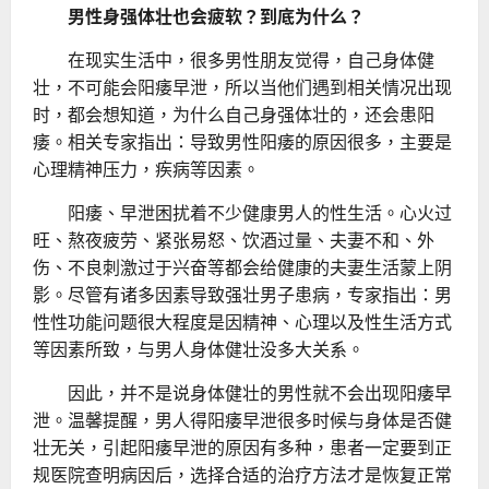
男性身强体壮也会疲软？到底为什么？
在现实生活中，很多男性朋友觉得，自己身体健
壮，不可能会阳痿早泄，所以当他们遇到相关情况出现
时，都会想知道，为什么自己身强体壮的，还会患阳
痿。相关专家指出：导致男性阳痿的原因很多，主要是
心理精神压力，疾病等因素。
阳痿、早泄困扰着不少健康男人的性生活。心火过
旺、熬夜疲劳、紧张易怒、饮酒过量、夫妻不和、外
伤、不良刺激过于兴奋等都会给健康的夫妻生活蒙上阴
影。尽管有诸多因素导致强壮男子患病，专家指出：男
性性功能问题很大程度是因精神、心理以及性生活方式
等因素所致，与男人身体健壮没多大关系。
因此，并不是说身体健壮的男性就不会出现阳痿早
泄。温馨提醒，男人得阳痿早泄很多时候与身体是否健
壮无关，引起阳痿早泄的原因有多种，患者一定要到正
规医院查明病因后，选择合适的治疗方法才是恢复正常