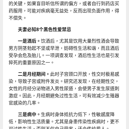
的关键，如果盲目听信所谓的偏方，或者自行到药店买
药服用，可能对疾病毫无益处，反而出现负面作用，得
不偿失。
夫妻必知8个黑色性爱禁忌
一是酒后。
饮酒后，尤其是饮用大量烈性酒会导致
男方阴茎勃起不坚或早泄，妨碍性生活和谐，而且酒后
受孕会危及胎儿。一项调查发现，酒后性生活也是引发
猝死的重要原因之一。
二是月经期间。
此时子宫颈口开放，性交时极易感
染，导致子宫或附件发炎。研究还发现，在经期性交，
女性的月经分泌物进入男性尿道，会使男子发生尿道刺
激症。因此，月经期避免过性生活，可有效减少生殖器
官感染的几率。
三是病中。
生病时身体抵抗力低下，性敏感度降
低，影响性生活质量。尤其是身患传染性疾病时，更不
可过性生活，否则不仅自己受害，还会传给爱人。