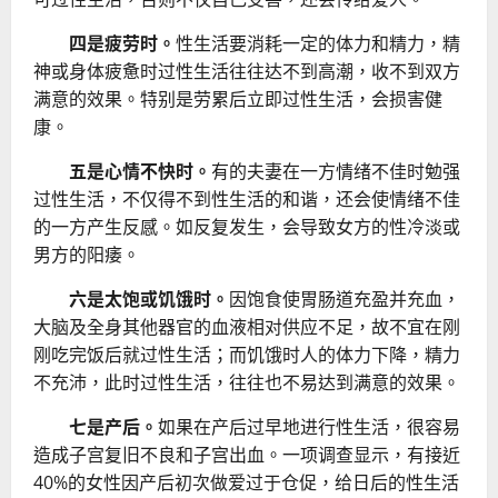
四是疲劳时。
性生活要消耗一定的体力和精力，精
神或身体疲惫时过性生活往往达不到高潮，收不到双方
满意的效果。特别是劳累后立即过性生活，会损害健
康。
五是心情不快时。
有的夫妻在一方情绪不佳时勉强
过性生活，不仅得不到性生活的和谐，还会使情绪不佳
的一方产生反感。如反复发生，会导致女方的性冷淡或
男方的阳痿。
六是太饱或饥饿时。
因饱食使胃肠道充盈并充血，
大脑及全身其他器官的血液相对供应不足，故不宜在刚
刚吃完饭后就过性生活；而饥饿时人的体力下降，精力
不充沛，此时过性生活，往往也不易达到满意的效果。
七是产后。
如果在产后过早地进行性生活，很容易
造成子宫复旧不良和子宫出血。一项调查显示，有接近
40%的女性因产后初次做爱过于仓促，给日后的性生活