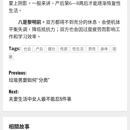
蒙上阴影。一般来讲，产后第6—8周后才能逐渐恢复性
生活。
八是黎明前。
双方都得不到充分的休息，会使机体
平衡失调，降低抵抗力；双方也会因过度疲劳而影响工
作和学习效率。
Tags:
也会
产后
健壮
性欲
性生活
男性
身体
阳
痿
P
Previous:
o
垃圾男要如何“分类”
Next:
s
夫妻生活中女人最不能忍5件事
t
n
相關故事