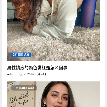
o
n
女性兩性認知
男性精液的颜色发红是怎么回事
admin
2026 年 7 月 24 日
1 minute read