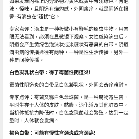
如果发现内裤上的分泌物为黄色或黄中带浅绿色，有泡
沫、怪味，且阴道有烧灼感，外阴瘙痒，就是阴道在报
警–有滴虫在”骚扰”它。
专家点评：滴虫是一种极微小有鞭毛的原虫生物，用肉
眼无法看到，必须在显微镜下观察。女性感染滴虫后，
阴道会产生黄绿色泡沫状或米糠状有恶臭的白带。阴道
滴虫病的传播途径有两种，一种是性生活传播，另外一
种是间接传播。
白色凝乳状白带：得了霉菌性阴道炎!
霉菌性阴道炎的白带呈白色凝乳状，外阴会奇痒难耐。
专家点评：霉菌又称白色念珠菌，是一种腐物寄生菌，
平时生存于人体的皮肤、黏膜、消化道及其他脏器中，
当机体抵抗力降低时，白色念珠菌就会繁殖，达到一定
量时，人体就会发病。
褐色白带：可能有慢性宫颈炎或宫颈癌!