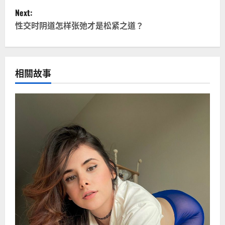
Next:
s
性交时阴道怎样张弛才是松紧之道？
t
n
相關故事
a
v
i
g
a
t
i