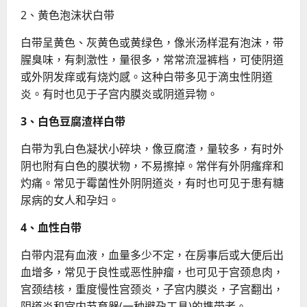
2、黄色泡沫状白带
白带呈黄色、灰黄色或黄绿色，像米汤样混有泡沫，带
腥臭味，有刺激性，量很多，常常流湿裤档，可使阴道
或外阴发痒或有烧灼感。这种白带多见于滴虫性阴道
炎。有时也见于子宫内膜炎或阴道异物。
3、白色豆腐渣样白带
白带为乳白色凝状小碎块，像豆腐渣，量较多，有时外
阴也附有白色的膜状物，不易擦掉。常伴有外阴瘙痒和
灼痛。常见于霉菌性外阴阴道炎，有时也可见于患有糖
尿病的女人和孕妇。
4、血性白带
白带内混有血液，血量多少不定，在房事后或大便后出
血增多，常见于良性或恶性肿瘤，也可见于宫颈息肉，
宫颈结核，重度慢性宫颈炎，子宫内膜炎，子宫翻出，
阴道炎和宫内节育器(一种避孕工具)的携带者。