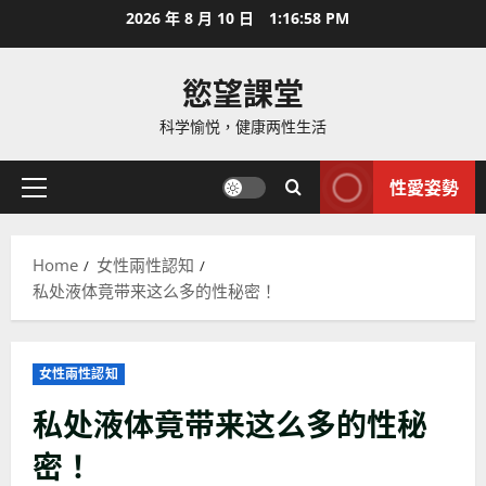
Skip
2026 年 8 月 10 日
1:17:00 PM
to
content
慾望課堂
科学愉悦，健康两性生活
性愛姿勢
Primary
Menu
Home
女性兩性認知
私处液体竟带来这么多的性秘密！
女性兩性認知
私处液体竟带来这么多的性秘
密！