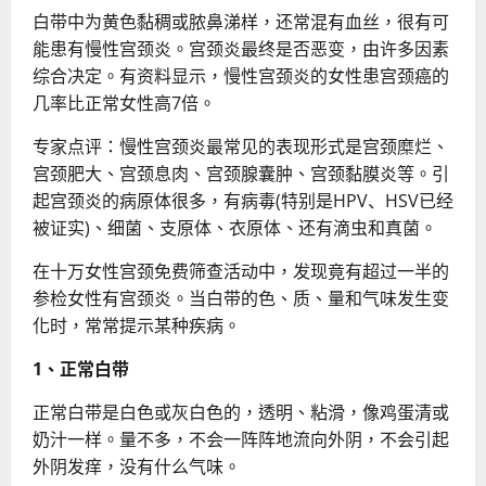
白带中为黄色黏稠或脓鼻涕样，还常混有血丝，很有可
能患有慢性宫颈炎。宫颈炎最终是否恶变，由许多因素
综合决定。有资料显示，慢性宫颈炎的女性患宫颈癌的
几率比正常女性高7倍。
专家点评：慢性宫颈炎最常见的表现形式是宫颈糜烂、
宫颈肥大、宫颈息肉、宫颈腺囊肿、宫颈黏膜炎等。引
起宫颈炎的病原体很多，有病毒(特别是HPV、HSV已经
被证实)、细菌、支原体、衣原体、还有滴虫和真菌。
在十万女性宫颈免费筛查活动中，发现竟有超过一半的
参检女性有宫颈炎。当白带的色、质、量和气味发生变
化时，常常提示某种疾病。
1、正常白带
正常白带是白色或灰白色的，透明、粘滑，像鸡蛋清或
奶汁一样。量不多，不会一阵阵地流向外阴，不会引起
外阴发痒，没有什么气味。