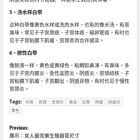
5、汤水样白带
这种白带像黄色水样或洗肉水样，也有的像米汤，有恶
臭味。常见于子宫颈癌、子宫体癌、输卵管癌，有时也
见于子宫粘膜下肌瘤、宫颈息肉合并感染。
6、脓性白带
像脓液一样，黄色或黄绿色，粘稠如鼻涕，有臭味。多
见于子宫内膜炎、急性盆腔炎、阴道炎、宫颈结核、子
宫粘膜下肌瘤、子宫翻出、阴道异物，有时也见于慢性
宫颈炎。
Tags:
外阴
宫颈
宫颈炎
滴虫
白带
阴道
阴道炎
黄色
P
Previous:
o
展示：女人最完美生殖器官尺寸