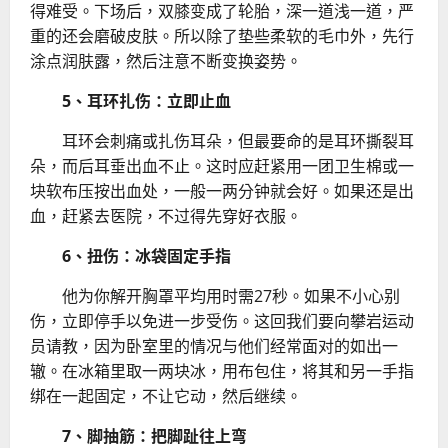
得难受。下场后，双膝变成了轮胎，深一道浅一道，严
重的还会磨破皮肤。所以除了垫些柔软的毛巾外，先行
涂点润肤露，然后注意不断变换姿势。
5、耳环扎伤：立即止血
耳环会刺痛或扎伤耳朵，但最要命的是耳环撕裂耳
朵，而后耳垂出血不止。这时应赶紧用一团卫生棉或一
块软布压按出血处，一般一两分钟就会好。如果还是出
血，赶紧去医院，不过得先穿好衣服。
6、扭伤：冰袋固定手指
他为你解开胸罩平均用时需27秒。如果不小心别
伤，立即停手以免进一步受伤。这回我们要向攀岩运动
员请教，因为卧室里的情况与他们经常面对的如出一
辙。在冰箱里取一两块冰，用布包住，将其和另一手指
绑在一起固定，不让它动，然后继续。
7、脚抽筋：把脚趾往上弯