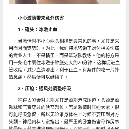
小心激情带来意外伤害
1、碰头：冰敷止血
当激情时不小心两头相撞是最常见的事，尤其是采
用面对面姿势时。为此，我们特地咨询了对付相关伤痛
的专业人士，不是情圣，而是篮球队教练。他的秘方是
用一条毛巾裹住冰敷于肿胀处大约20分钟，这样促进血
管收缩，减少血清渗出，利于止血。有条件的吃一片扑
热息痛，然后便可以继续了。
2、压迫：通风处调整呼吸
抱得太紧会对头部尤其是颈部造成压迫，头颈是颈
动脉和气管穿过的狭窄部位，若是激情时压迫太紧，很
可能呼吸急促，所以无论谁身体在上时都不要压到对方
头颈。神经内科专家指出，最严重的卧室伤害称作房事
性晕厥。若是谁出现呼吸急促，双脸泛红，短时间不省