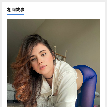
n
相關故事
a
v
i
g
a
t
i
o
n