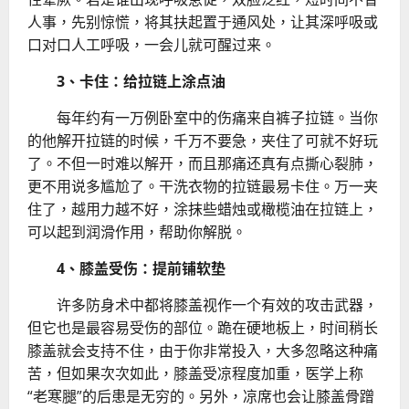
人事，先别惊慌，将其扶起置于通风处，让其深呼吸或
口对口人工呼吸，一会儿就可醒过来。
3、卡住：给拉链上涂点油
每年约有一万例卧室中的伤痛来自裤子拉链。当你
的他解开拉链的时候，千万不要急，夹住了可就不好玩
了。不但一时难以解开，而且那痛还真有点撕心裂肺，
更不用说多尴尬了。干洗衣物的拉链最易卡住。万一夹
住了，越用力越不好，涂抹些蜡烛或橄榄油在拉链上，
可以起到润滑作用，帮助你解脱。
4、膝盖受伤：提前铺软垫
许多防身术中都将膝盖视作一个有效的攻击武器，
但它也是最容易受伤的部位。跪在硬地板上，时间稍长
膝盖就会支持不住，由于你非常投入，大多忽略这种痛
苦，但如果次次如此，膝盖受凉程度加重，医学上称
“老寒腿”的后患是无穷的。另外，凉席也会
让膝盖骨蹭