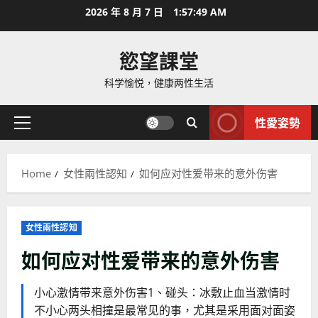
Skip
2026 年 8 月 7 日
1:57:50 AM
to
content
慾望課堂
科学愉悦，健康两性生活
性愛姿勢
Primary
Menu
Home
女性兩性認知
如何应对性爱带来的意外伤害
女性兩性認知
如何应对性爱带来的意外伤害
小心激情带来意外伤害1、碰头：冰敷止血当激情时
不小心两头相撞是最常见的事，尤其是采用面对面姿