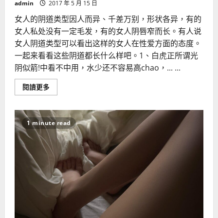
admin
2017 年 5 月 15 日
女人的阴道类型因人而异、千差万别，形状各异，有的
女人私处没有一定毛发，有的女人阴唇窄而长。有人说
女人阴道类型可以看出这样的女人在性爱方面的态度。
一起来看看这些阴道都长什么样吧。1、白虎正所谓光
阴似箭!中看不中用，水少还不容易高chao，... ...
Read
閱讀更多
more
about
脸
红！
女
1 minute read
人
下
面
长
什
么
样
啪
啪
啪
时
易
高
潮