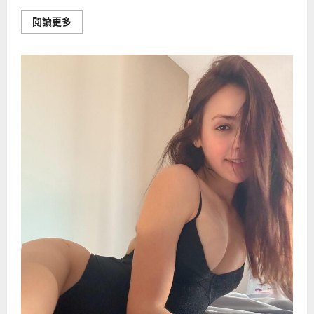
Read
閱讀更多
more
about
市
面
上
最
新
延
时
喷
剂
都
有
哪
些