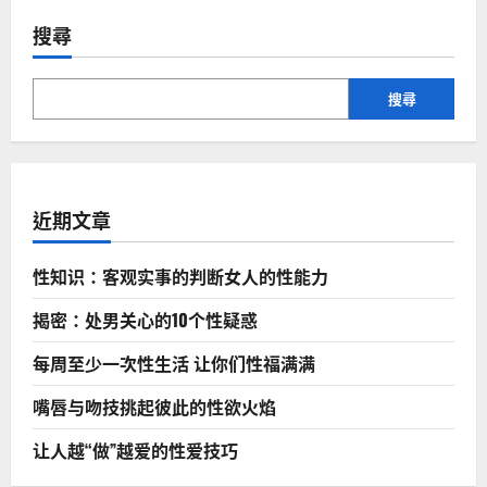
成
分
搜尋
类
型
分
延
时
搜尋
喷
剂
有
哪
些
近期文章
性知识：客观实事的判断女人的性能力
揭密：处男关心的10个性疑惑
每周至少一次性生活 让你们性福满满
嘴唇与吻技挑起彼此的性欲火焰
让人越“做”越爱的性爱技巧