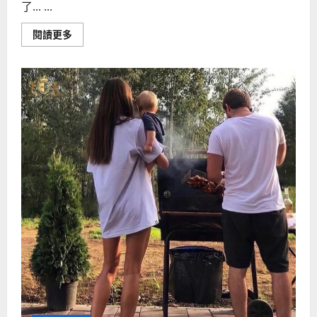
了... ...
Read
閱讀更多
more
about
到
底
延
时
喷
剂
和
口
服
哪
个
好
呢