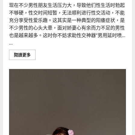
现在不少男性朋友生活压力大，导致他们性生活时勃起
不够硬，性交时间短暂，无法顺利进行性交活动，不能
充分享受性爱乐趣。这其实是一种典型的阳痿症状，是
不少男性的心头大患，面对娇妻心有余而力不足的男性
也是越来越多。这时你不妨求助性交神器“男用延时喷...
...
Read
閱讀更多
more
about
充
分
了
解
外
用
延
时
喷
剂
大
全