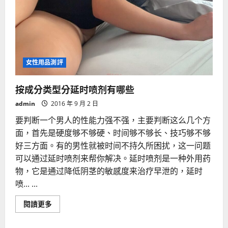
女性用品測評
按成分类型分延时喷剂有哪些
admin
2016 年 9 月 2 日
要判断一个男人的性能力强不强，主要判断这么几个方
面，首先是硬度够不够硬、时间够不够长、技巧够不够
好三方面。有的男性就被时间不持久所困扰，这一问题
可以通过延时喷剂来帮你解决。延时喷剂是一种外用药
物，它是通过降低阴茎的敏感度来治疗早泄的，延时
喷... ...
Read
閱讀更多
more
about
按