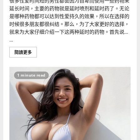
很多性爱时间短的男性都会因为自卑而使用一些药物来
延长时间，主要的药物就是延时喷剂和延时药了。无论
是哪种药物都可以达到性爱持久的效果，所以在选择的
时候很多朋友都很纠结。那么，为了大家更好的选择，
就来为大家仔细介绍一下这两种延时的药物。首先说...
...
Read
閱讀更多
more
about
延
时
喷
1 minute read
剂
和
延
时
药
哪
个
效
果
好
一
些