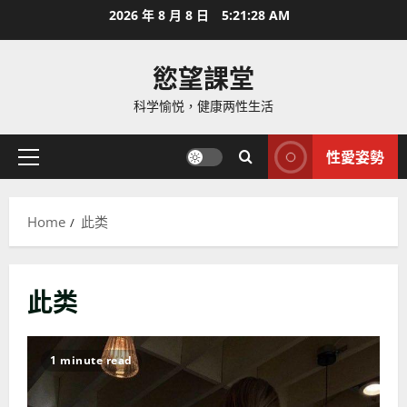
Skip
2026 年 8 月 8 日
5:21:30 AM
to
content
慾望課堂
科学愉悦，健康两性生活
性愛姿勢
Primary
Menu
Home
此类
此类
1 minute read