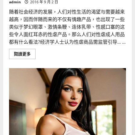
admin
2016 年 9 月 2 日
随着社会经济的发展，人们对性生活的渴望与需要越来
越高，因而伴随而来的不仅有情趣产品，也出现了一些
类似于梦幻眼罩、激情条鞭、连体乳带、性感口塞的这
些令人面红耳赤的性虐产品。那么人们对性虐成人用品
都有什么看法?经济学人士认为性虐商品需监管引导... ...
Read
閱讀更多
more
about
人
们
对
性
虐
成
人
用
品
都
有
什
么
看
法