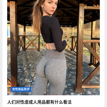
时
喷
雾
了
解
多
少？
女性用品測評
人们对性虐成人用品都有什么看法