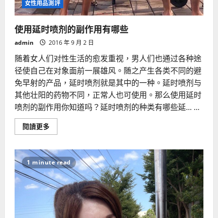
女性用品測評
使用延时喷剂的副作用有哪些
admin
2016 年 9 月 2 日
随着女人们对性生活的愈发重视，男人们也通过各种途
径使自己在对象面前一展雄风。随之产生各类不同的避
免早射的产品，延时喷剂就是其中的一种。延时喷剂与
其他壮阳的药物不同，正常人也可使用。那么使用延时
喷剂的副作用你知道吗？延时喷剂的种类有哪些延... ...
Read
閱讀更多
more
about
使
用
延
1 minute read
时
喷
剂
的
副
作
用
有