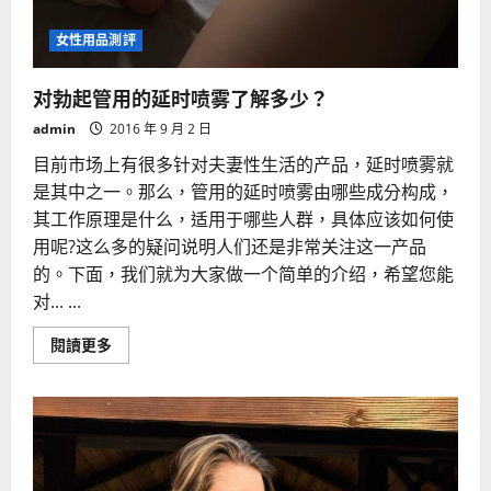
女性用品測評
对勃起管用的延时喷雾了解多少？
admin
2016 年 9 月 2 日
目前市场上有很多针对夫妻性生活的产品，延时喷雾就
是其中之一。那么，管用的延时喷雾由哪些成分构成，
其工作原理是什么，适用于哪些人群，具体应该如何使
用呢?这么多的疑问说明人们还是非常关注这一产品
的。下面，我们就为大家做一个简单的介绍，希望您能
对... ...
Read
閱讀更多
more
about
对
勃
起
管
用
的
延