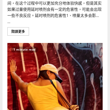
间，在这个过程中可以更加充分地体验快感，但是其实
如果过量使用延时喷剂会有一定的危害性，可能会出现
一些不良反应。延时喷剂的危害性1、喷量太多会影...
...
Read
閱讀更多
more
about
男
士
延
1 minute read
时
喷
剂
对
身
体
有
害
吗？