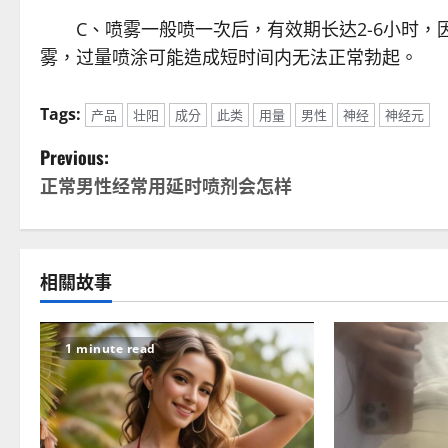
C、喷雾一般喷一次后，有效期长达2-6小时，
雾，过量喷涂可能造成短时间内无法正常勃起。
Tags:
产品
壮阳
成分
此类
用量
男性
神经
神经元
P
Previous:
正常男性经常用延时喷剂会怎样
o
s
t
相關故事
n
1 minute read
a
v