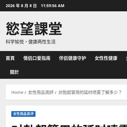
Skip
2026 年 8 月 8 日
11:59:58 AM
to
content
慾望課堂
科学愉悦，健康两性生活
首頁
情侣口爱指南
伴侣健康守护
女性性健康
關於
Home
女性用品測評
对勃起管用的延时喷雾了解多少？
女性用品測評