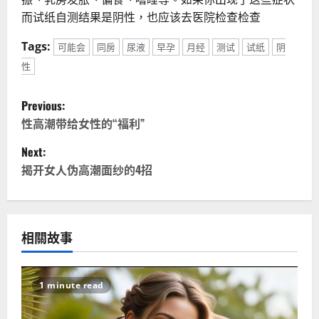
而试纸自测结果是阴性，也应该去医院检查检查
Tags:
可能会
同房
尿液
早孕
月经
测试
试纸
阴
性
P
Previous:
o
性高潮带给女性的“福利”
Next:
s
揭开女人伪高潮面纱的4招
t
n
相關故事
a
v
1 minute read
i