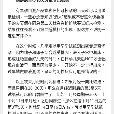
同房后至少10天才能查出结果
有早孕自测产品宣称在怀疑怀孕的当天就可以用试
纸检测，一些心急想知道“造人”结果或不想这么快要孩
子的夫妻俩在同房第二天就急急忙忙地买试纸来检测，
结果往往是看不到第二道横杠的出现，但这并不说明一
定没有怀孕。
在这个时候，几乎难以用早孕试纸测出究竟是否怀
孕，因为精子和卵子结合成受精卵、进入子宫中着床、
形成胚胎需要好几天的时间，在怀孕几天后HCG才会出
现在血液里，而且因为量少，一开始不一定查得出来。
过早地做尿液测试，呈现的阴性反应可能是错误的。
以上次来月经时间为标准：如果月经一向比较准，
而且周期在28~30天，那么在月经迟到后的第3至5天，
试纸就可以验出弱阳性了。比如，月经周期是30天，上
个月11日来月经，之后同房过，那么在这个月11日后的
第3至5天，也就是14日至16日左右，可以用早孕试纸
检测。但对于月经不准的女性来说，这个方法不适用。