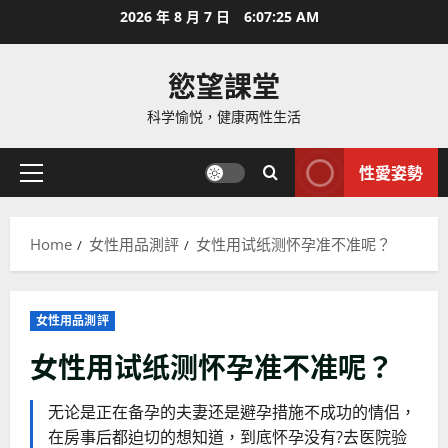
Skip
2026 年 8 月 7 日
6:07:26 AM
to
content
慾望課堂
科学愉悦，健康两性生活
性愛姿勢
Primary
Menu
Home
女性用品測評
女性用试纸测怀孕准不准呢？
女性用品測評
女性用试纸测怀孕准不准呢？
无论是正在备孕的夫妻还是避孕措施不成功的情侣，
在房事后都迫切的想知道，到底怀孕没有?去医院验