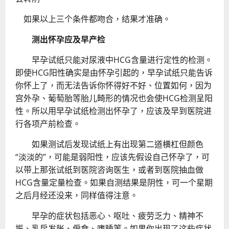
如果以上三个条件都吻合，结果才准确。
测出怀孕应及早产检
早孕试纸只能对
尿液中HCG含量进行定性的检测。
即使HCG阳性确实是由怀孕引起的，早孕试纸只能告诉
你怀上了，而无法告诉你怀得好不好、位置如何，因为
宫外孕、葡萄胎等胎儿畸形的情况也会使HCG检测呈阳
性。所以用早孕试纸检测出怀孕了，应该及早到医院进
行各项产前检查。
如果测试后发现试纸上有出现第二道横杠但颜色
“淡淡的”，可能是弱阳性，应该先假设自己怀孕了，可
以带上那张试纸到医院咨询医生，或者到医院抽血做
HCG含量定量检查。如果自测结果是阴性，可一个星期
之后月经还没来，同样值得注意。
早孕的症状包括恶心、呕吐、疲劳乏力、精神不
振、乳房发胀、偏食、嗜睡等。如果你出现了这些症状