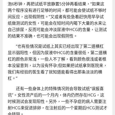
泡6秒钟，再把试纸平放静置5分钟再看结果，“如果这
两个程序没有进行足够的时间，都可能会使试纸不够时
间反应，出现假阴性。”又或者有些急着赶快用早孕试
纸做测试的女性，可能会在短时间内喝下大量的水来让
自己排尿，反而可能会冲淡尿液中HCG的含量，让测试
的结果不准确，也可能会出现假阴性。
“也有些情况是试纸上其实已经出现了第二道横杠
显示弱阳性，但因为尿液中HCG的含量很低，第二道横
杠的颜色非常浅，一些人不了解，看到颜色很浅或者根
本没留意到，以为没有怀孕;但如果把试纸拿到医院来，
我们有经验的医生看了就知道能看得出那条淡淡的横
杠。”
还有一些身体上的特殊情况则会导致试纸“误报喜
讯”。女性流产后的一个月内，体内仍然存在HCG，这
时候测试会发现阳性。另外，一些不孕症的病人需要注
射HCG来促进排卵，在注射后的一个星期后HCG测试才
会转阴。