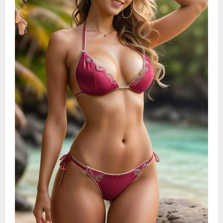
a
t
i
o
n