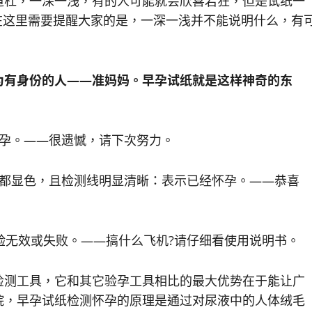
道杠，一深一浅，有的人可能就会欣喜若狂，但是试纸一
在这里需要提醒大家的是，一深一浅并不能说明什么，有
为有身份的人——准妈妈。早孕试纸就是这样神奇的东
孕。——很遗憾，请下次努力。
都显色，且检测线明显清晰：表示已经怀孕。——恭喜
无效或失败。——搞什么飞机?请仔细看使用说明书。
测工具，它和其它验孕工具相比的最大优势在于能让广
院，早孕试纸检测怀孕的原理是通过对尿液中的人体绒毛