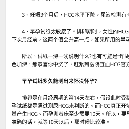
3、妊娠3个月后，HCG水平下降，尿液检测有
4、早孕试纸太敏感了。排卵期时，女性的HCG
下次月经前，这两个值会升高一点，如果所用的早
所以，试纸一深一浅说明什么?也有可能是“诈胡
色加深，那恭喜你中奖了，赶紧到医院查血HCG官
早孕试纸多久能测出来怀没怀孕?
排卵是在月经周期的第14天左右，假设此时受精成
孕试纸都是通过测尿HCG来判断的。而HCG真正
量产生HCG。而孕卵着床至少需要10天。所以，
准确的话，就等10天以后，那时候比较准。