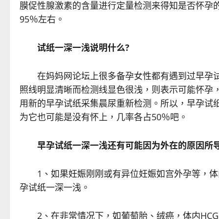
膜促性腺激素的含量进行定量检测来得知是否怀孕的
95％左右。
试纸一深一浅说明什么?
在妈妈网论坛上很多备孕女性都有遇到过早孕试纸
照线明显清晰而检测线显色很浅，则表示可能怀孕
用新的早孕试纸采集晨尿重新检测。所以，早孕试
为它也可能是没有怀上，几率各占50％吧。
早孕试纸一深一浅还有可能因为外在的原因所导
1、如果妊娠刚刚或有异位妊娠如宫外孕等，体内
孕试纸一深一浅。
2、在非常情况下，如葡萄胎、绒癌，体内HCG