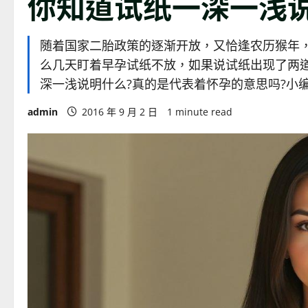
你知道试纸一深一浅
随着国家二胎政策的逐渐开放，又恰逢农历猴年
么几天盯着早孕试纸不放，如果说试纸出现了两
深一浅说明什么?真的是代表着怀孕的意思吗?小编在这里
admin
2016 年 9 月 2 日
1 minute read