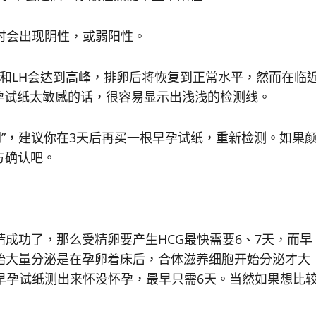
时会出现
阴性，或弱阳性。
和LH会达到高峰，排卵后将恢复到正常水平，然而在临
孕试纸太敏感的话，很容易显示出浅浅的检测线。
”，建议你在3天后再买一根早孕试纸，重新检测。如果
方确认吧。
功了，那么受精卵要产生HCG最快需要6、7天，而早
开始大量分泌是在孕卵着床后，合体滋养细胞开始分泌才大
要早孕试纸测出来怀没怀孕，最早只需6天。当然如果想比