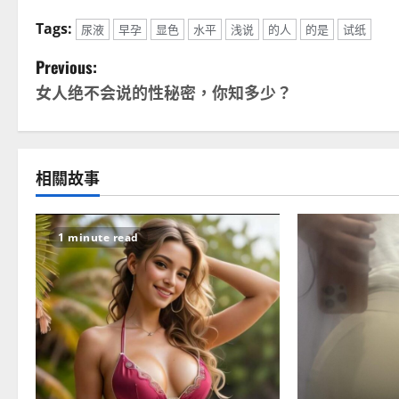
Tags:
尿液
早孕
显色
水平
浅说
的人
的是
试纸
P
Previous:
女人绝不会说的性秘密，你知多少？
o
s
t
相關故事
n
1 minute read
a
v
i
g