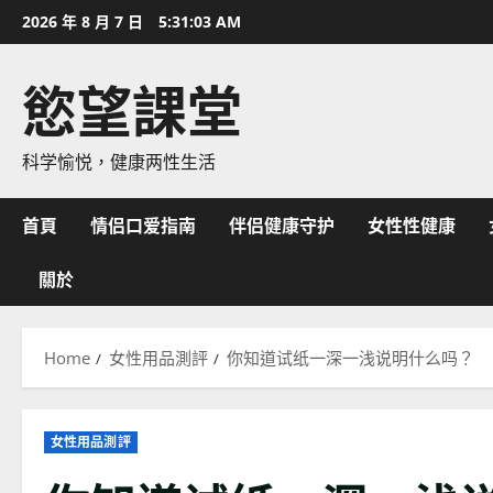
Skip
2026 年 8 月 7 日
5:31:04 AM
to
content
慾望課堂
科学愉悦，健康两性生活
首頁
情侣口爱指南
伴侣健康守护
女性性健康
關於
Home
女性用品測評
你知道试纸一深一浅说明什么吗？
女性用品測評