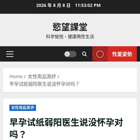
Skip
2026 年 8 月 8 日
11:53:03 PM
to
content
慾望課堂
科学愉悦，健康两性生活
性愛姿勢
Primary
Menu
Home
女性用品測評
早孕试纸弱阳医生说没怀孕对吗？
女性用品測評
早孕试纸弱阳医生说没怀孕对
吗？