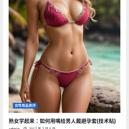
i
o
n
女性用品測評
熟女学起来：如何用嘴给男人戴避孕套(技术贴)
admin
2017 年 7 月 5 日