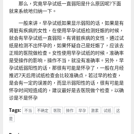
那么，究竟早孕试纸一直弱阳是什么原因呢?下面
就来系统地归纳一下。
一般来讲，早孕试纸如果显示弱阳的话，如果是有
肾脏有疾病的女性，在使用早孕试纸检测妊娠的时候，
就会有早孕试纸一直弱阳。有肾脏疾病的女性，通过试
纸是检测不出怀孕的，如果怀疑自己是妊娠了，应该去
正规的医院做检查。女性使用早孕试纸的时候，准确率
是受操作的影响，操
作不当，就没有准确率。另外，早
孕试纸弱阳性的话，那很有可能是怀孕了，一般在月经
推迟7天后用试纸检查会比较准确点，若过早的检查，
是会有一定的误差的，而显示弱阳性的话，很有可能是
怀孕时间短造成的，建议最好是去医院做个检查，以确
诊是不是怀孕
Tags:
不当
不确定
医院
操作
早孕
激素
试纸
这
是
P