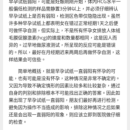
早孕试纸弱阳，可能是妊娠刚刚开始，体内HCG水平一
般偏低检测的样品需静置3分钟以上，并必须仔细辨认
早孕试纸上是否有弱阳，检测区色带仅隐隐出现。虽然
许多种早孕试纸上都表明女在错过正常经期1天之后便
可做怀孕自测，但实际上，不是所有怀孕女排放人体绒
毛膜促腺激素(hcg)的速度和数量都相同，这是因人而
异的。过早地做尿液测试，所呈现的反应可能是错误
的。所以，最好在月经期迟来两周后再做怀孕自测，这
样结果会可信些。
简单地概括，就是早孕试纸一直弱阳有怀孕的可
能，也有可能是没有怀孕，这种情况是非常不确定的。
又因为导致不确定情形的因素比较多和比较复杂，通过
自身的判别和排除根本不可能找出正确的答案。因此如
果出现了早孕试纸一直弱阳，朋友们最好再进行检测，
避免因为操作不当造成的影响，排除这种情况之后如果
还是会出现一直弱阳的现象，则应该立即到医院做仔细
的检查。