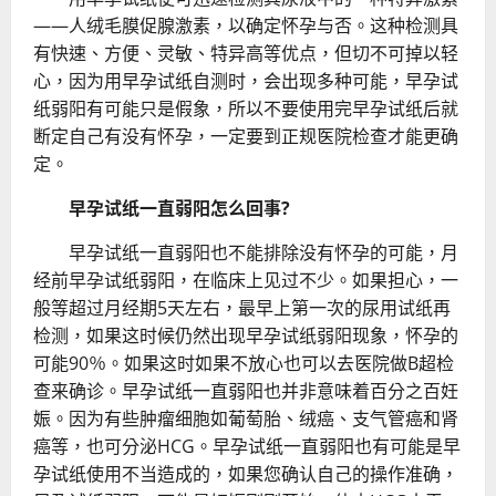
——人绒毛膜促腺激素，以确定怀孕与否。这种检测具
有快速、方便、灵敏、特异高等优点，但切不可掉以轻
心，因为用早孕试纸自测时，会出现多种可能，早孕试
纸弱阳有可能只是假象，所以不要使用完早孕试纸后就
断定自己有没有怀孕，一定要到正规医院检查才能更确
定。
早孕试纸一直弱阳怎么回事?
早孕试纸一直弱阳也不能排除没有怀孕的可能，月
经前早孕试纸弱阳，在临床上见过不少。如果担心，一
般等超过月经期5天左右，最早上第一次的尿用试纸再
检测，如果这时候仍然出现早孕试纸弱阳现象，怀孕的
可能90％。如果这时如果不放心也可以去医院做B超检
查来确诊。早孕试纸一直弱阳也并非意味着百分之百妊
娠。因为有些肿瘤细胞如葡萄胎、绒癌、支气管癌和肾
癌等，也可分泌HCG。早孕试纸一直弱阳也有可能是早
孕试纸使用不当造成的，如果您确认自己的操作准确，