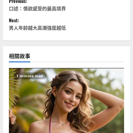
Previous:
o
口述：情欲感受的最高境界
Next:
s
男人年龄越大高潮强度越低
t
n
相關故事
a
v
1 minute read
i
g
a
t