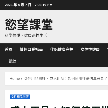
Skip
2026 年 8 月 7 日
7:03:20 PM
to
content
慾望課堂
科学愉悦，健康两性生活
首頁
情侣口爱指南
伴侣健康守护
女性性健康
關於
Home
女性用品測評
成人用品：如何使用性爱仿真器具？
女性用品測評