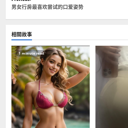
P
男女行房最喜欢尝试的口爱姿势
o
s
t
相關故事
n
1 minute read
a
v
i
g
a
t