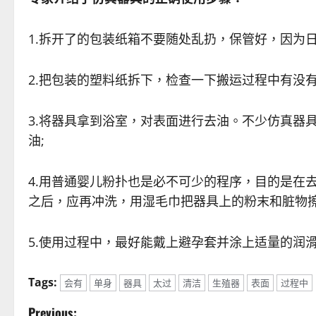
1.拆开了的包装纸箱不要随处乱扔，保管好，因为
2.把包装的塑料纸拆下，检查一下搬运过程中有没有
3.将器具拿到浴室，对表面进行去油。不少仿真器
油;
4.用普通婴儿粉扑也是必不可少的程序，目的是在
之后，应再冲洗，用湿毛巾把器具上的粉末和脏物擦
5.使用过程中，最好能戴上避孕套并涂上适量的润
Tags:
会有
单身
器具
太过
清洁
生殖器
表面
过程中
Previous: