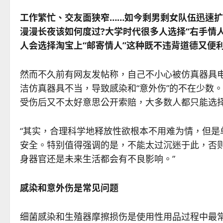
工作繁忙、交友面狭窄……如今剩男剩女队伍迅速扩
漫漫长夜该如何度过?大学时代很多人选择“右手情
人会选择淘宝上“邮寄情人”这种既不违背道德又便
然而不久前有网友发帖称，自己不小心被仿真器具电
洁仿真器具不当，导致感染和“意外伤”的不在少数
受伤后又不太好意思公开索赔，大多数人都只能选
“其实，合理科学地释放性欲根本不用难为情，但
安全。特别值得强调的是，不能太过沉迷于此，否
身器官还是未来生活都会有不良影响。”
感染和意外伤是常见问题
细菌感染和生殖器摩擦损伤是使用性用品过程中最