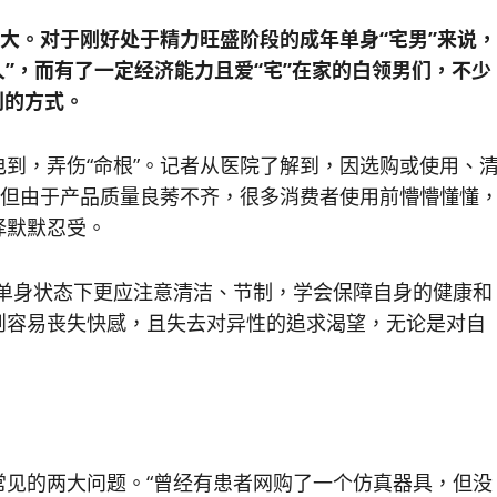
大。对于刚好处于精力旺盛阶段的成年单身“宅男”来说，
人”，而有了一定经济能力且爱“宅”在家的白领男们，不少
利的方式。
到，弄伤“命根”。记者从医院了解到，因选购或使用、
。但由于产品质量良莠不齐，很多消费者使用前懵懵懂懂
择默默忍受。
是单身状态下更应注意清洁、节制，学会保障自身的健康和
则容易丧失快感，且失去对异性的追求渴望，无论是对自
常见的两大问题。“曾经有患者网购了一个仿真器具，但没