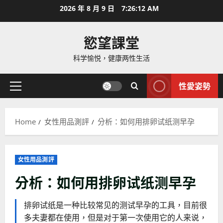
Skip
2026 年 8 月 9 日
7:26:13 AM
to
content
慾望課堂
科学愉悦，健康两性生活
性愛姿勢
Primary
Menu
Home
女性用品測評
分析：如何用排卵试纸测早孕
女性用品測評
分析：如何用排卵试纸测早孕
排卵试纸是一种比较常见的测试早孕的工具，目前很
多夫妻都在使用，但是对于第一次使用它的人来说，