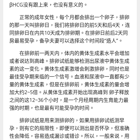
βHCG没有跟上来，也没有意义的。
正常的成年女性，每个月都会排出一个卵子，排卵
的那一天叫排卵日，我们将排卵日的前5天和后4天，连
同排卵日在内共10天成为排卵期。在排卵日前后2天同
房最易受孕，备孕夫妻可以选择这个时间段“造人”。
在排卵前一两天内，体内的黄体生成素水平会增加
或者说达到高峰。排卵试纸能够检测出尿液中黄体生成
素的这一变化。黄体生成素激增会刺激排卵，同时也是
最佳受孕期来临的一个信号。血液和尿液中一直都有少
量的黄体生成素，但是在排卵前，黄体生成素的量会增
加大约2~5倍。从黄体生成素开始出现高峰到 卵子释放
之间的这12~36个小时，是一个月经周期内生育能力最
强的时期，也是最有可能受孕的时间。
排卵试纸是用来测排卵的，如果用排卵试纸测早
孕，则有它的局限性，即便可以测出是否怀孕，但准确
性会降低，容易造成漏诊或错诊。所以，一般来说，用