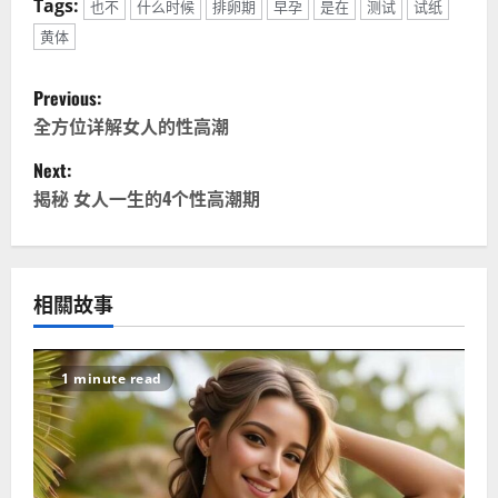
Tags:
也不
什么时候
排卵期
早孕
是在
测试
试纸
黄体
P
Previous:
o
全方位详解女人的性高潮
Next:
s
揭秘 女人一生的4个性高潮期
t
n
相關故事
a
v
1 minute read
i
g