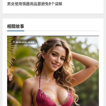
s
男女使用情趣用品要避免9个误解
t
n
相關故事
a
v
1 minute read
i
g
a
t
i
o