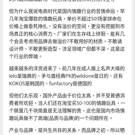
但为什么我说电商时代是国内情趣行业的苦情命运，早
几年淘宝爆款的情趣玩具，单价不超过50!场家拼命在
价格上做垂死挣扎，没有溢价的空间，更没有挖掘到市
场真正的核心消费力，厂家们在生存线上徘徊，能有几
个会去考虑用品牌去做溢价?不敢用好的材质，不敢请
设计师、不敢更新造型，涉足领域广但都不深，这是这
个行业的弊端。
越来越多的洋货进来了，前几年在成人展上名声大噪的
lelo是瑞典的、矛与盾经典PK的wildone是日的、还有
KOKOS是韩国的、funfactory是德国的
但他们太乐观，国外产品由于价位太高，并不受普通消
费者所欢迎，当人们还在淘宝买50-100的情趣玩具，一
个跳蛋几千块简直是无法理解的贵，这也是国内市场情
趣玩具做不了高端(品质与品牌)的一个问题所在。
产业与品牌，是共生共存的关系，而品牌之初，所以牺