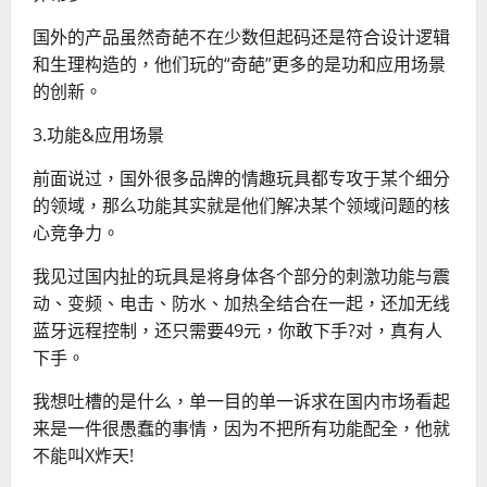
国外的产品虽然奇葩不在少数但起码还是符合设计逻辑
和生理构造的，他们玩的“奇葩”更多的是功和应用场景
的创新。
3.功能&应用场景
前面说过，国外很多品牌的情趣玩具都专攻于某个细分
的领域，那么功能其实就是他们解决某个领域问题的核
心竞争力。
我见过国内扯的玩具是将身体各个部分的刺激功能与震
动、变频、电击、防水、加热全结合在一起，还加无线
蓝牙远程控制，还只需要49元，你敢下手?对，真有人
下手。
我想吐槽的是什么，单一目的单一诉求在国内市场看起
来是一件很愚蠢的事情，因为不把所有功能配全，他就
不能叫X炸天!