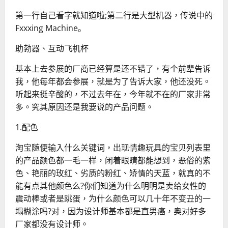
第一行自己看字就知道啦;第二行是大型机器，传说中的
Fxxxing Machine。
助勃器、互动飞机杯
基本上去参展的厂商已经算是还不错了，有个前辈告诉
我，他每年都会参展，就是为了告诉大家，他还没死。
听起来挺辛酸的，不过去年在，今年就不在的厂家非常
多。究其原因还是我要说的产品问题。
1.配色
淘宝随便输入什么关键词，出现情趣玩具的宝贝列表里
的产品颜色都一毛一样，闭着眼睛都能想到，恶俗的紫
色、艳丽的玫红、劣质的粉红、矫情的天蓝，就真的不
能有点其他颜色么?你们知道为什么明明是卖给女性的
震动棒或者是跳蛋，为什么颜色可以几十年不变丑的一
塌糊涂吗?对，因为设计师基本都是直男癌，奥对好多
厂家都没有设计师。