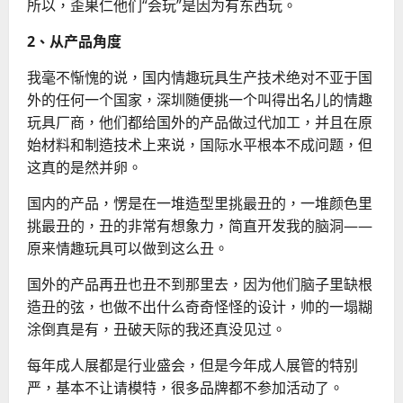
所以，歪果仁他们“会玩”是因为有东西玩。
2、从产品角度
我毫不惭愧的说，国内情趣玩具生产技术绝对不亚于国
外的任何一个国家，深圳随便挑一个叫得出名儿的情趣
玩具厂商，他们都给国外的产品做过代加工，并且在原
始材料和制造技术上来说，国际水平根本不成问题，但
这真的是然并卵。
国内的产品，愣是在一堆造型里挑最丑的，一堆颜色里
挑最丑的，丑的非常有想象力，简直开发我的脑洞——
原来情趣玩具可以做到这么丑。
国外的产品再丑也丑不到那里去，因为他们脑子里缺根
造丑的弦，也做不出什么奇奇怪怪的设计，帅的一塌糊
涂倒真是有，丑破天际的我还真没见过。
每年成人展都是行业盛会，但是今年成人展管的特别
严，基本不让请模特，很多品牌都不参加活动了。