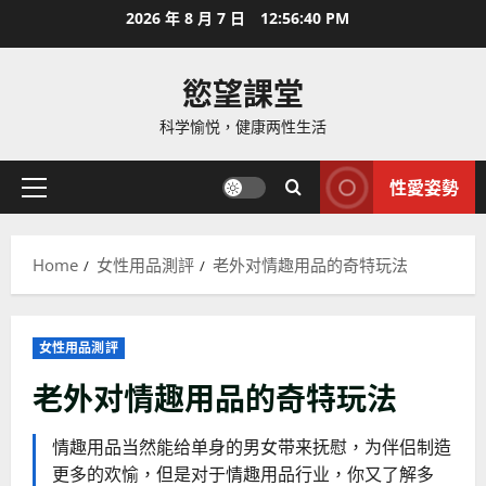
Skip
2026 年 8 月 7 日
12:56:42 PM
to
content
慾望課堂
科学愉悦，健康两性生活
性愛姿勢
Primary
Menu
Home
女性用品測評
老外对情趣用品的奇特玩法
女性用品測評
老外对情趣用品的奇特玩法
情趣用品当然能给单身的男女带来抚慰，为伴侣制造
更多的欢愉，但是对于情趣用品行业，你又了解多