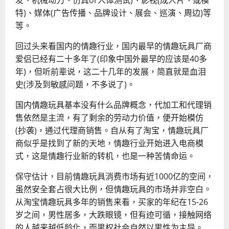
发、机械动力、仿真or人体测试)、影视(成人片、或模
特)、媒体(广告传播、品牌设计、展会、巡演、周边)等
等。
回过头来看国内的情趣行业，国内最早的情趣玩具厂商
爱侣已经有二十多年了(印象中国外最早的应该是40多
年)，但听前辈说，这二十几年的发展，简直就是血泪
史(涉及到敏感问题，不多说了)。
国内情趣玩具基本没有什么品牌概念，代加工和代理销
售依然是主流，有了剩余的劳动力价值，便开始模仿
(抄袭)，通过代理商销售。自从有了淘宝，情趣玩具厂
商似乎是找到了新的天地，情趣行业开始进入电商模
式，这是情趣行业新的转机，也是一种苦情命运。
保守估计，目前情趣玩具消费市场有近1000亿的空间，
虽然安全套占很大比例，但情趣玩具的市场并非空白。
从淘宝情趣玩具多年的销售来看，买家的年纪在15-26
岁之间，男性居多，大跌眼镜，但有迹可循，接触网络
的人越来越低龄化，而男权社会自然以男性为主导。