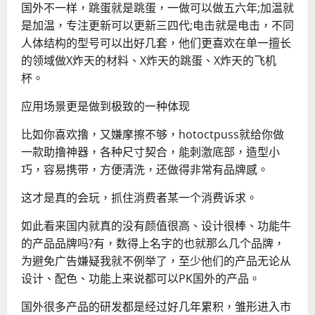
国外不一样，跳蛋就是跳蛋，一做可以做五六年;加温就
是加温，专注更新可以更新三四代;电击就是电击，不同
人体结构的型号可以出好几套，他们更喜欢在单一擅长
的领域做X炸天的材料、X炸天的跳蛋、X炸天的飞机
杯。
应用场景更是做到极致的一种体现
比如你喜欢撸，又嫌摩擦不够，hotoctpuss就给你做
一款助撸神器，各种尺寸契合，能刺激底部，造型小
巧，容易携带，方便清洗，还做得非常有品牌感。
这才是真的会玩，抓住消费者某一个消费诉求。
如此看来国内就真的没有颜值很高、设计很棒、功能牛
的产品品牌吗?有，数得上名字的也就那么几个品牌，
为避免广告嫌疑我就不例举了，至少他们的产品无论从
设计、配色、功能上来说都可以PK国外的产品。
国外很多产品的研发都是经过好几年累积，雏形进入市