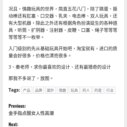
况且，情趣玩具的世界，简直五花八门，除了跳蛋、振
动棒还有肛塞、口交器、乳夹、电击棒、双人玩具，还
有大型机器，除此之外还有根据角色扮演延生的各种道
具，听筒、扩阴器、注射器、皮鞭、口塞、绳子等等等
等等等不一枚举。
入门级别的先从基础玩具开始吧，淘宝就有，进口的质
量会好很多，价格也漂亮很多。
3、秦老师，求你最喜欢的设计、还有最猎奇的设计
那我不多说了，放图。
Tags:
产品
品牌
国外
情趣
玩具
的人
的是
行业
P
Previous:
o
金手指点醒女人性高潮
Next: