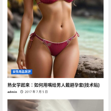
n
女性用品測評
熟女学起来：如何用嘴给男人戴避孕套(技术贴)
admin
2017 年 7 月 5 日