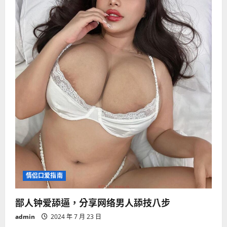
a
t
i
o
n
情侣口爱指南
鄙人钟爱舔逼，分享网络男人舔技八步
admin
2024 年 7 月 23 日