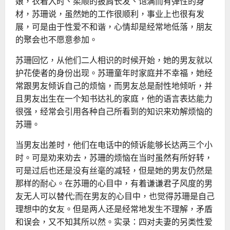
娘，衣着入时、柔顺的披肩长发、饱满而有弹性的身
材，苏珊说，虽然她的工作很顺利，事业上也很有发
展，可是由于性爱不和谐，心情却是经常地低落，朋友
的聚会也不愿意参加。
苏珊回忆，从他们二人相识的时候开始，她的男友就以
护花使者的身份出现。苏珊童年时家庭并不幸福，她经
常跟男友倾诉自己的烦恼，而男友总是耐性地倾听，并
且男友出生在一个知书达礼的家庭，他的语言表达能力
很强，经常会引用各种自己所看到的知识来劝解烦恼的
苏珊。
当男友出差时，他们在电话中的倾诉能够长达两三个小
时。可是劝来劝去，苏珊的烦恼在当时虽然有所好转，
可是过后也还是没有丝毫的减轻，但是她的男友仍然是
那样的耐心。在苏珊的心目中，有着谦谦君子风度的男
友无人可以替代;而在男友的心目中，也觉得苏珊是自己
理想中的女友。但是两人还是经常地发生不理解，矛盾
和误会，又不知其所以然。
实录：四对夫妻的另类性爱