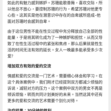
如此的有魅力感到嫉妒。苏珊能歌善舞，喜欢交际，所
以他总不放心，要控制苏珊的行为，希望苏珊对他更专
心些。这其实是他在潜意识中存在的自卑感所造成–他
面对苏珊时会感到自卑。
由于这位男性不能在性交过程中充分释放自己全部的性
能量，于是将其转化成为了一种嫉妒和担忧，从而又导
致了在性生活过程中的紧张和焦虑，那么后果就是性生
活的时间无法有效的延长。
女人一晚最多能承受多少次
爱?
增加双方有效的爱的交流
情感和爱的交流是一门艺术，需要细心体会和学习。在
这个具体案例中，我们刚才已经提到双方都减少烦恼的
诉说，减轻对方的压力。这个案例中双方的男女不再是
倾诉烦恼，转而共同计划美好的未来。当然这其中还有
更多的爱
和交流的艺术需要个别化对待。
治疗结果：
30分钟的胜利