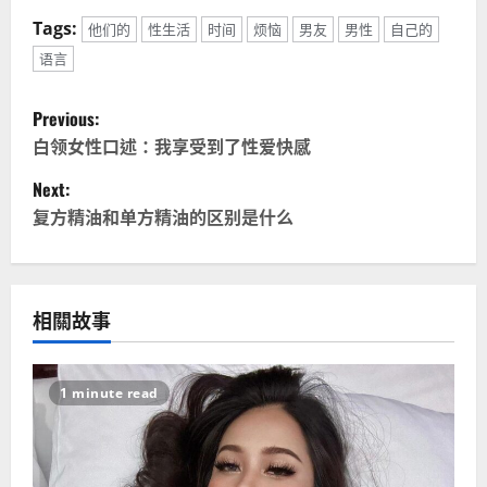
Tags:
他们的
性生活
时间
烦恼
男友
男性
自己的
语言
P
Previous:
o
白领女性口述：我享受到了性爱快感
Next:
s
复方精油和单方精油的区别是什么
t
n
相關故事
a
v
1 minute read
i
g