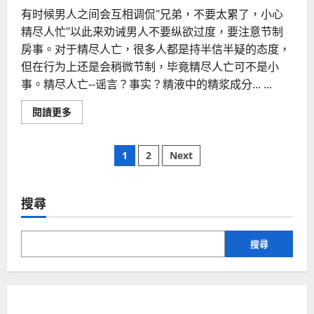
有时候男人之间会互相调侃"兄弟，不要太累了，小心
精尽人忙"以此来劝诫男人不要纵欲过度，要注意节制
房事。对于精尽人亡，很多人都是持半信半疑的态度，
但在行为上还是会稍微节制，毕竟精尽人亡可不是小
事。精尽人亡--谣言？事实？精液中的精浆成分... ...
Read
閱讀更多
more
about
男
文
人
1
2
Next
纵
欲
章
过
度
很
搜尋
分
伤
身
精
頁
尽
搜尋
人
亡
是
事
实
还
是