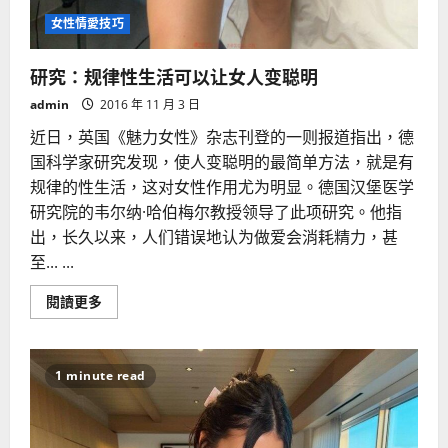
女性情愛技巧
研究：规律性生活可以让女人变聪明
admin
2016 年 11 月 3 日
近日，英国《魅力女性》杂志刊登的一则报道指出，德
国科学家研究发现，使人变聪明的最简单方法，就是有
规律的性生活，这对女性作用尤为明显。德国汉堡医学
研究院的韦尔纳·哈伯梅尔教授领导了此项研究。他指
出，长久以来，人们错误地认为做爱会消耗精力，甚
至... ...
Read
閱讀更多
more
about
研
究：
规
1 minute read
律
性
生
活
可