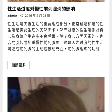
性生活过度对慢性前列腺炎的影响
admin
2026 年 2 月 23 日
性生活是夫妻生活的重要组成部分，正常融洽和谐的性
生活是男女生理的天然需求，然而过度的性生活则对身
心及身体产生许多不良后果，除了身心方面因素外，也
容易引起或加重慢性前列腺炎。这是因为过度的性生活
可造成前列腺的主动或被动充血，前列腺组织的功能...
...
Read
閱讀更多
more
about
性
生
活
过
度
对
慢
性
前
列
腺