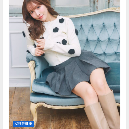
持
良
好
性
机
能
女性性健康