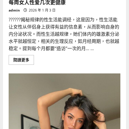
每周女人性爱几次更健康
admin
2026 年 1 月 3 日
??????揭秘规律的性生活能调经，这是因为，性生活能
让女性从伴侣身上获得有益的信息素，从而影响自身的
内分泌状况。而性生活越规律，她们体内的雄激素分泌
水平就越恒定，相关的生理反应，如月经周期，也就越
稳定。提到每个月都要“造访”一次的月... ...
Read
閱讀更多
more
about
每
周
女
人
性
爱
几
次
更
健
康