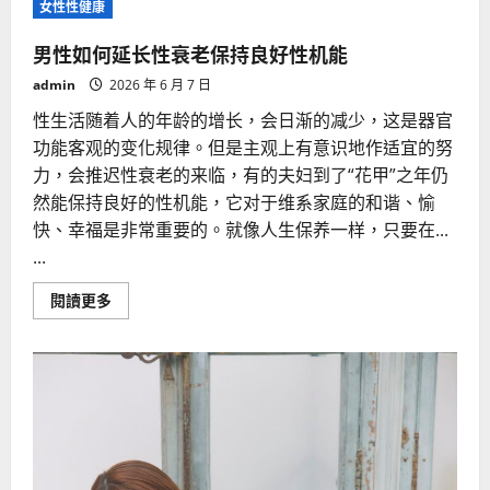
女性性健康
人
遵
守
男性如何延长性衰老保持良好性机能
戒
律
admin
2026 年 6 月 7 日
才
能
性生活随着人的年龄的增长，会日渐的减少，这是器官
更
好
功能客观的变化规律。但是主观上有意识地作适宜的努
地
性
力，会推迟性衰老的来临，有的夫妇到了“花甲”之年仍
爱
然能保持良好的性机能，它对于维系家庭的和谐、愉
快、幸福是非常重要的。就像人生保养一样，只要在...
...
Read
閱讀更多
more
about
男
性
如
何
延
长
性
衰
老
保