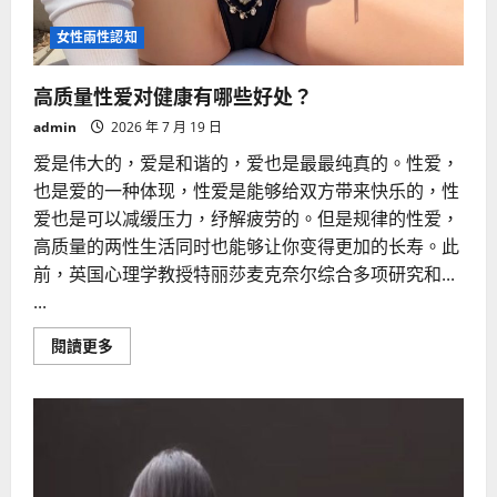
女性兩性認知
高质量性爱对健康有哪些好处？
admin
2026 年 7 月 19 日
爱是伟大的，爱是和谐的，爱也是最最纯真的。性爱，
也是爱的一种体现，性爱是能够给双方带来快乐的，性
爱也是可以减缓压力，纾解疲劳的。但是规律的性爱，
高质量的两性生活同时也能够让你变得更加的长寿。此
前，英国心理学教授特丽莎麦克奈尔综合多项研究和...
...
Read
閱讀更多
more
about
高
质
量
性
爱
对
健