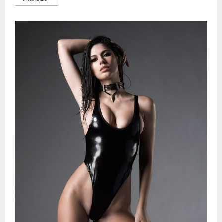
more
about
青
春
期
如
何
面
对
月
经
不
规
律