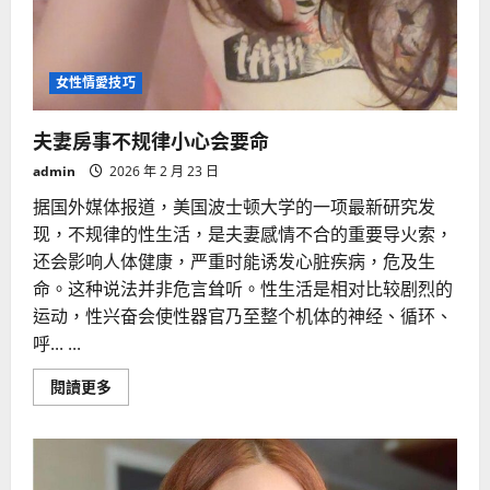
女性情愛技巧
夫妻房事不规律小心会要命
admin
2026 年 2 月 23 日
据国外媒体报道，美国波士顿大学的一项最新研究发
现，不规律的性生活，是夫妻感情不合的重要导火索，
还会影响人体健康，严重时能诱发心脏疾病，危及生
命。这种说法并非危言耸听。性生活是相对比较剧烈的
运动，性兴奋会使性器官乃至整个机体的神经、循环、
呼... ...
Read
閱讀更多
more
about
夫
妻
房
事