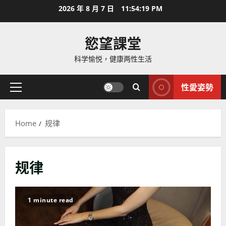
Skip
2026 年 8 月 7 日
11:54:21 PM
to
content
慾望課堂
科学愉悦，健康两性生活
性愛姿勢
Primary
Menu
Home
规律
规律
1 minute read