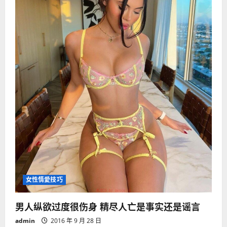
以
让
女
人
变
聪
明
女性情愛技巧
男人纵欲过度很伤身 精尽人亡是事实还是谣言
admin
2016 年 9 月 28 日