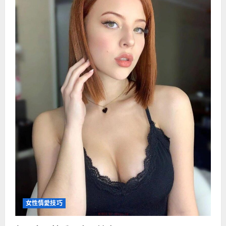
不
规
律
小
心
会
要
命
女性情愛技巧