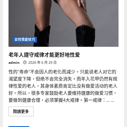
女性情愛技巧
老年人遵守戒律才能更好地性爱
admin
2026 年 6 月 29 日
性的"寿命"不会因人的老化而减少，只能说老人对它的
渴望度下降，但绝不会完全消失。而年入花甲仍然有规
律性爱的老人，其身体素质肯定比没有做爱活动的老人
好。所以，很多专家鼓励老人要维持健康的做爱习惯，
要做到健康合理，必须掌握4大戒律。第一戒律：... ...
Read
閱讀更多
more
about
老
年