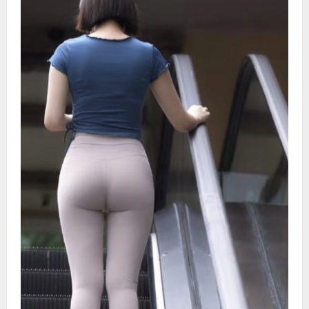
康
有
哪
些
好
处？