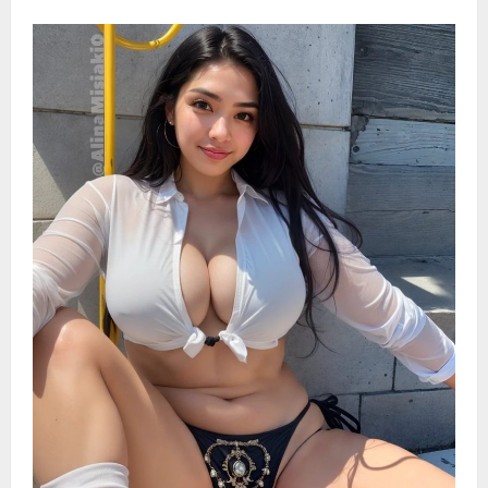
about
谈
谈
性
生
活
时
哪
种
避
孕
方
式
最
好