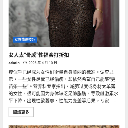
女性情愛技巧
女人太“骨感”性福会打折扣
admin
2026 年 4 月 10 日
瘦似乎已经成为女性们衡量自身美丽的标准。调查显
示，一些女性尽管已经偏瘦，却依然希望自己能够“更
苗条一些”。营养科专家指出，减肥过度或身材太单薄
的女性，很可能因为身体缺乏足够脂肪，导致雌激素水
平下降，出现性欲萎靡、性能力变差等后果。专家... ...
Read
閱讀更多
more
about
女
人