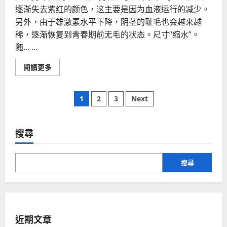
逐渐失去紫红的颜色，这主要是因为血液运行的减少。
另外，由于雄激素水平下降，阴茎的耻毛也会越来越
稀，逐渐恢复到青春期前无毛的状态。尺寸“缩水”。
随... ...
Read
閱讀更多
more
about
男
文
人
1
2
3
Next
私
处
章
衰
老
四
搜尋
分
个
标
志
頁
搜尋
近期文章