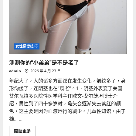
女性情愛技巧
测测你的“小弟弟”是不是老了
admin
2026 年 4 月 23 日
年纪大了，人的诸多方面都在发生变化，皱纹多了，身
形佝偻了，连阴茎也在“衰老”。1、阴茎外表变了美国
艾尔瓦拉多医院性医学科主任欧文-戈尔茨坦博士介
绍，男性到了四十多岁时，龟头会逐渐失去紫红的颜
色，这主要是因为血液运行的减少。儿童性知识，由于
雄... ...
Read
閱讀更多
more