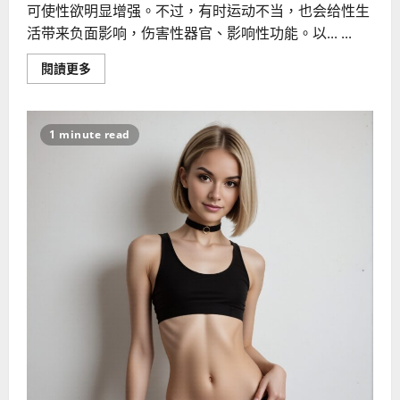
可使性欲明显增强。不过，有时运动不当，也会给性生
活带来负面影响，伤害性器官、影响性功能。以... ...
Read
閱讀更多
more
about
影
响
性
1 minute read
生
活
的
运
动
习
惯
和
方
式