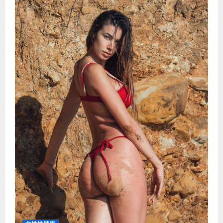
太
“骨
感”
性
福
会
打
折
扣