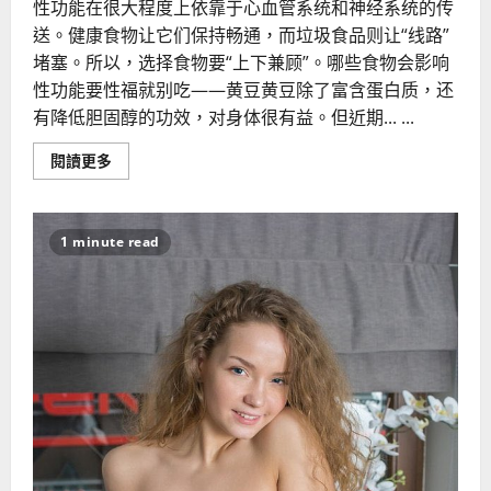
性功能在很大程度上依靠于心血管系统和神经系统的传
送。健康食物让它们保持畅通，而垃圾食品则让“线路”
堵塞。所以，选择食物要“上下兼顾”。哪些食物会影响
性功能要性福就别吃——黄豆黄豆除了富含蛋白质，还
有降低胆固醇的功效，对身体很有益。但近期... ...
Read
閱讀更多
more
about
哪
些
食
1 minute read
物
会
影
响
性
功
能