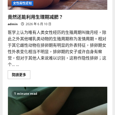
女性兩性認知
竟然还能利用生理期减肥？
admin
2026 年 6 月 10 日
医学上认为唯有人类女性经历的生殖周期叫做月经，除
此之外其他哺乳类动物的生殖周期称为发情周期。相对
于其它雌性动物在排卵期有明显的外表特征，排卵期女
性外表变化相当不明显，排卵期的女子或许自身有察
觉，但对于其他人来说难以识别，这称作隐性排卵；这
个... ...
Read
閱讀更多
more
about
竟
然
还
1 minute read
能
利
用
生
理
期