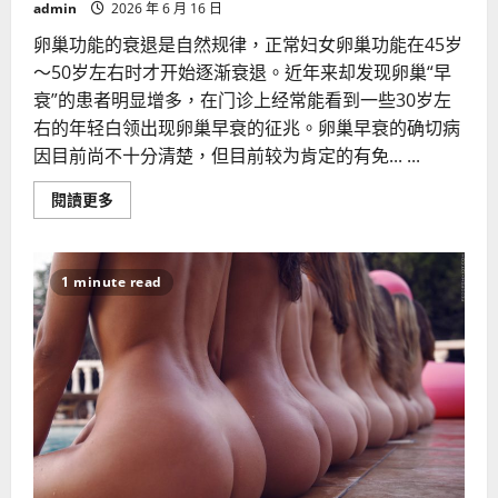
admin
2026 年 6 月 16 日
卵巢功能的衰退是自然规律，正常妇女卵巢功能在45岁
～50岁左右时才开始逐渐衰退。近年来却发现卵巢“早
衰”的患者明显增多，在门诊上经常能看到一些30岁左
右的年轻白领出现卵巢早衰的征兆。卵巢早衰的确切病
因目前尚不十分清楚，但目前较为肯定的有免... ...
Read
閱讀更多
more
about
警
惕
导
1 minute read
致
卵
巢
早
衰
的
八
大
杀
手