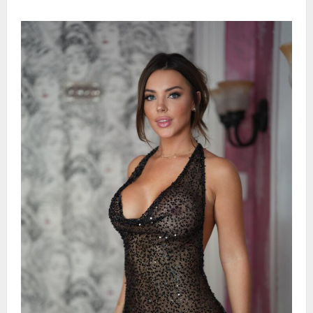
about
测
测
你
的
“小
弟
弟”
是
不
是
老
了