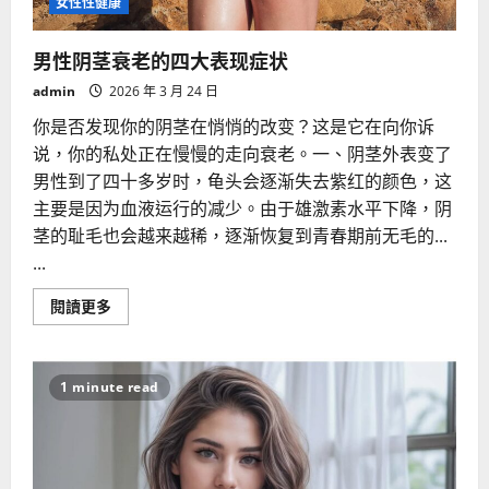
女性性健康
男性阴茎衰老的四大表现症状
admin
2026 年 3 月 24 日
你是否发现你的阴茎在悄悄的改变？这是它在向你诉
说，你的私处正在慢慢的走向衰老。一、阴茎外表变了
男性到了四十多岁时，龟头会逐渐失去紫红的颜色，这
主要是因为血液运行的减少。由于雄激素水平下降，阴
茎的耻毛也会越来越稀，逐渐恢复到青春期前无毛的...
...
Read
閱讀更多
more
about
男
性
阴
1 minute read
茎
衰
老
的
四
大
表