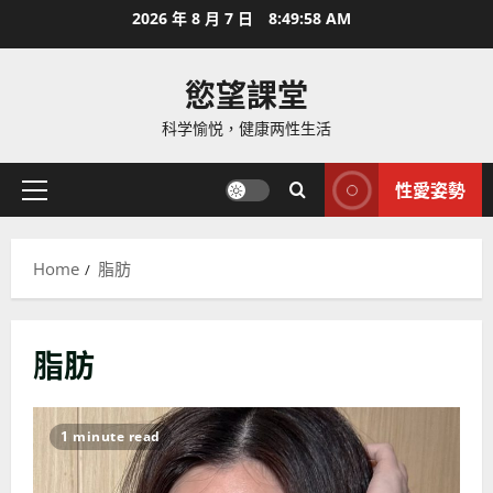
Skip
2026 年 8 月 7 日
8:50:00 AM
to
content
慾望課堂
科学愉悦，健康两性生活
性愛姿勢
Primary
Menu
Home
脂肪
脂肪
1 minute read