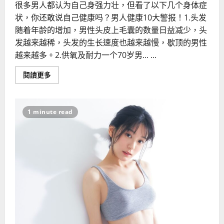
很多男人都认为自己身强力壮，但看了以下几个身体症
状，你还敢说自己健康吗？男人健康10大警报！1.头发
随着年龄的增加，男性头皮上毛囊的数量日益减少，头
发越来越稀，头发的生长速度也越来越慢，歇顶的男性
越来越多。2.供氧及耐力一个70岁男... ...
Read
閱讀更多
more
about
男
人
忽
1 minute read
视
不
了
的
健
康
警
报