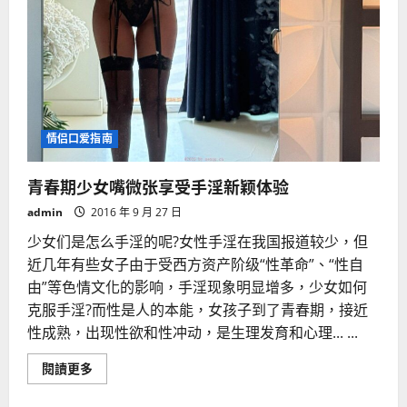
情侣口爱指南
青春期少女嘴微张享受手淫新颖体验
admin
2016 年 9 月 27 日
少女们是怎么手淫的呢?女性手淫在我国报道较少，但
近几年有些女子由于受西方资产阶级“性革命”、“性自
由”等色情文化的影响，手淫现象明显增多，少女如何
克服手淫?而性是人的本能，女孩子到了青春期，接近
性成熟，出现性欲和性冲动，是生理发育和心理... ...
Read
閱讀更多
more
about
青