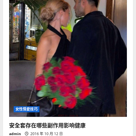
过
性
生
活
汽
车
做
爱
要
准
备
什
么
女性情愛技巧
安全套存在哪些副作用影响健康
admin
2016 年 10 月 12 日