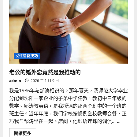
女性情愛技巧
老公的婚外恋竟然是我推动的
admin
2026 年 1 月 9 日
我是1986年与邹涛相识的。那年夏天，我师范大学毕业
分配到沈阳一家企业的子弟中学任教，教初中三年级的
数学。邹涛教英语，是我授课的那两个班中的一个班的
班主任。当年年底，我们学校按惯例全校教师会餐，正
巧我与邹涛坐在一起。席间，他妙语连珠的调侃... ...
Read
閱讀更多