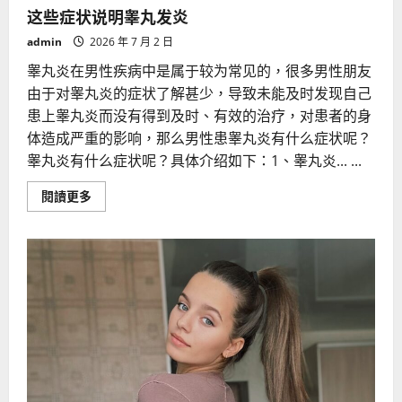
这些症状说明睾丸发炎
admin
2026 年 7 月 2 日
睾丸炎在男性疾病中是属于较为常见的，很多男性朋友
由于对睾丸炎的症状了解甚少，导致未能及时发现自己
患上睾丸炎而没有得到及时、有效的治疗，对患者的身
体造成严重的影响，那么男性患睾丸炎有什么症状呢？
睾丸炎有什么症状呢？具体介绍如下：1、睾丸炎... ...
Read
閱讀更多
more
about
这
些
症
状
说
明
睾
丸
发
炎