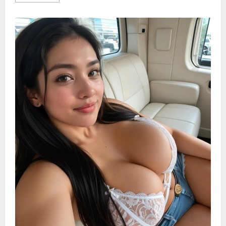
more
about
老
公
的
婚
外
恋
竟
然
是
我
推
动
的