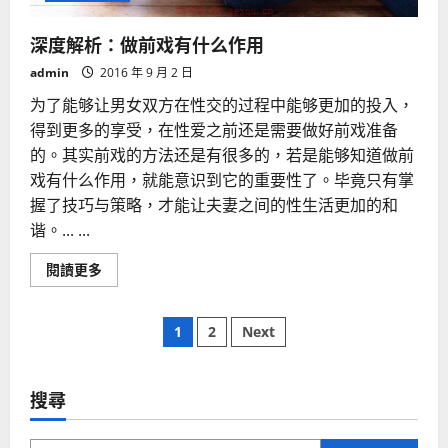
深度解析：做前戏有什么作用
admin
2016 年 9 月 2 日
为了能够让男女双方在性交的过程中能够更加的投入，
得到更多的享受，在性爱之前还是需要做好前戏准备
的。其实前戏的方法还是有很多的，若是能够知道做前
戏有什么作用，就能意识到它的重要性了。毕竟只有掌
握了技巧与策略，才能让夫妻之间的性生活更加的和
谐。... ...
Read
閱讀更多
more
about
深
文
度
1
2
Next
解
析：
章
做
前
戏
搜尋
分
有
什
么