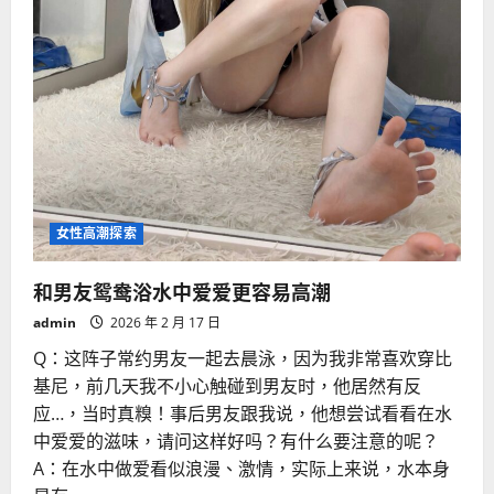
女性高潮探索
和男友鸳鸯浴水中爱爱更容易高潮
admin
2026 年 2 月 17 日
Q：这阵子常约男友一起去晨泳，因为我非常喜欢穿比
基尼，前几天我不小心触碰到男友时，他居然有反
应…，当时真糗！事后男友跟我说，他想尝试看看在水
中爱爱的滋味，请问这样好吗？有什么要注意的呢？
A：在水中做爱看似浪漫、激情，实际上来说，水本身