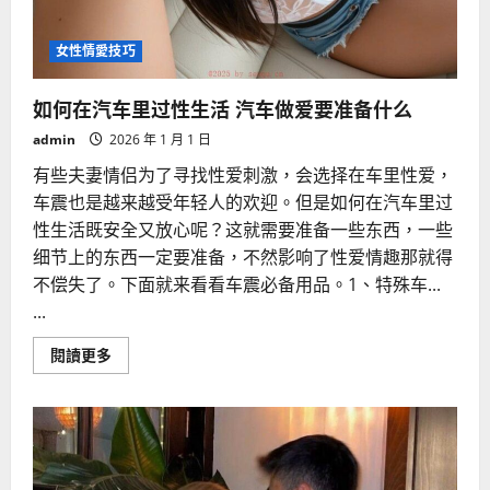
女性情愛技巧
如何在汽车里过性生活 汽车做爱要准备什么
admin
2026 年 1 月 1 日
有些夫妻情侣为了寻找性爱刺激，会选择在车里性爱，
车震也是越来越受年轻人的欢迎。但是如何在汽车里过
性生活既安全又放心呢？这就需要准备一些东西，一些
细节上的东西一定要准备，不然影响了性爱情趣那就得
不偿失了。下面就来看看车震必备用品。1、特殊车...
...
Read
閱讀更多
more
about
如
何
在
汽
车
里