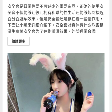
安全套是日常性爱不可缺少的重要东西，正确的使用安
全套不但能够让彼此拥有和谐的性生活还能够起到接近
百分百避孕效果。但是安全套还是存在着一些副作用，
下面让小编来详细介绍下。安全套对身体有什么危害易
滋生病菌安全套为了达到润滑效果，外部通常会添... ...
Read
閱讀更多
more
about
安
全
套
存
在
哪
些
副
作
用
影
响
健
康