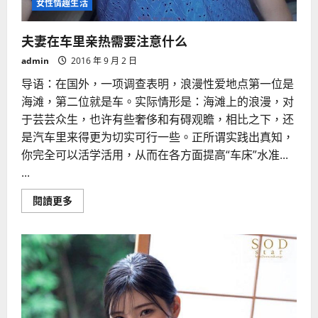
女性情趣生活
夫妻在车里亲热需要注意什么
admin
2016 年 9 月 2 日
导语：在国外，一项调查表明，浪漫性爱地点第一位是
海滩，第二位就是车。实际情形是：海滩上的浪漫，对
于芸芸众生，也许有些奢侈和有碍观瞻，相比之下，还
是汽车里来得更为切实可行一些。正所谓实践出真知，
你完全可以活学活用，从而在各方面提高“车床”水准...
...
Read
閱讀更多
more
about
夫
妻
在
车
里
亲
热
需
要