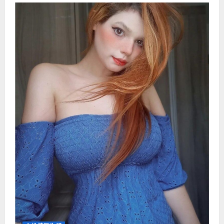
春
期
少
女
嘴
微
张
享
受
手
淫
新
颖
体
验