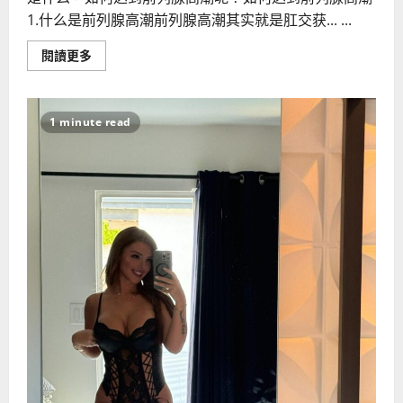
1.什么是前列腺高潮前列腺高潮其实就是肛交获... ...
Read
閱讀更多
more
about
如
何
达
1 minute read
到
前
列
腺
高
潮