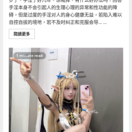
岁了，手淫了好几年，想戒掉，有什么好办法吗？回答
手淫本身不会引起人的生理心理的异常和性功能的障
碍，但是过度的手淫对人的身心健康无益，若陷入难以
自控自拔的境地，若不及时纠正和克服会导... ...
Read
閱讀更多
more
about
每
天
习
1 minute read
惯
手
淫
的
人
算
是
病
吗