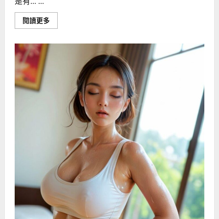
是有... ...
Read
閱讀更多
more
about
和
男
友
鸳
鸯
浴
水
中
爱
爱
更
容
易
高
潮