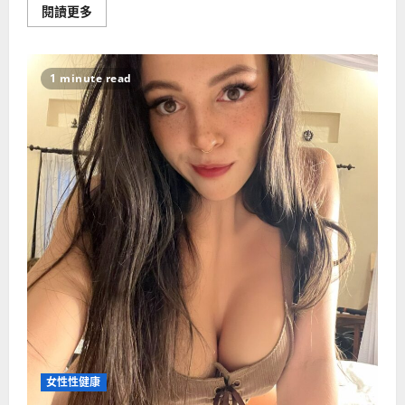
Read
閱讀更多
more
about
男
人
哪
1 minute read
些
症
状
可
知
是
更
年
期？
女性性健康