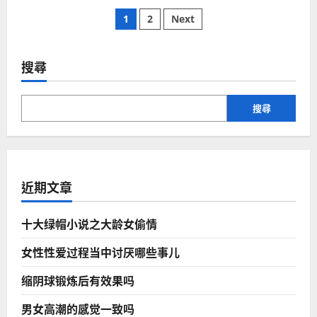
中
文
年
1
2
Next
妇
女
章
性
生
活
搜尋
分
頁
搜尋
近期文章
十大绿帽小说之大龄女偷情
女性性爱过程当中讨厌哪些事儿
缩阴球锻炼后有效果吗
男女高潮的感觉一致吗