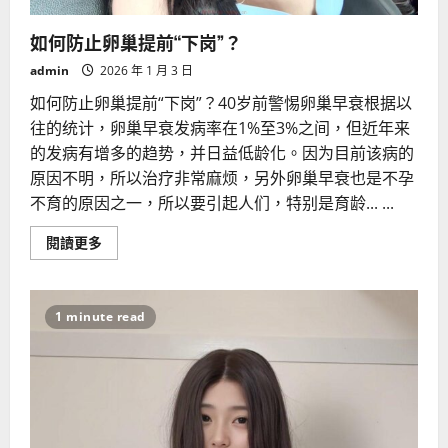
如何防止卵巢提前“下岗”？
admin
2026 年 1 月 3 日
如何防止卵巢提前“下岗”？40岁前警惕卵巢早衰根据以
往的统计，卵巢早衰发病率在1%至3%之间，但近年来
的发病有增多的趋势，并日益低龄化。因为目前该病的
原因不明，所以治疗非常麻烦，另外卵巢早衰也是不孕
不育的原因之一，所以要引起人们，特别是育龄... ...
Read
閱讀更多
more
about
如
何
防
1 minute read
止
卵
巢
提
前
“下
岗”？