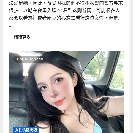
法满足她。因此，备受困扰的他不得不报警向警方寻求
保护，以期在夜里入睡。”看到这则新闻，可能很多人
都会以看热闹或者鄙夷的心态去看待这位女性，但是...
...
Read
閱讀更多
more
about
揭
秘
女
1 minute read
人
性
欲
亢
进
的
原
因
女性情愛技巧