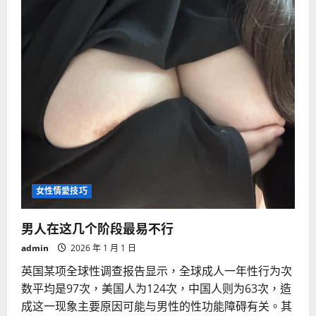
应
当
坚
持
雄
性
性
激
素
的
健
康
女性情愛技巧
男人在这几个阶段最易不行
admin
2026 年 1 月 1 日
英国某项全球性调查报告显示，全球成人一年性行为次
数平均是97次，美国人为124次，中国人则为63次，造
成这一现象主要原因可能与男性的性功能障碍有关。其