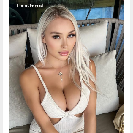
“不
1 minute read
举”
背
后
潜
伏
的
疾
病