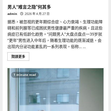
男人“难言之隐”何其多
admin
2026 年 4 月 27 日
据悉，被忽视的更年期综合症、心力衰竭、生理功能障
碍和前列腺等已成困扰男性健康最严重的疾病，且这些
病症已有低龄化趋势。“问题男人”大盘点盘点一39岁就
“更年”男性进入中年后，随着生理功能的逐渐减退，会
出现内分泌功能紊乱的一系列表现，俗称... ...
Read
閱讀更多
more
about
男
人
“难
1 minute read
言
之
隐”
何
其
多