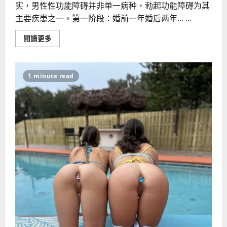
实，男性性功能障碍并非单一病种，勃起功能障碍为其
主要疾患之一。第一阶段：婚前一年婚后两年... ...
Read
閱讀更多
more
about
男
人
在
1 minute read
这
几
个
阶
段
最
易
不
行