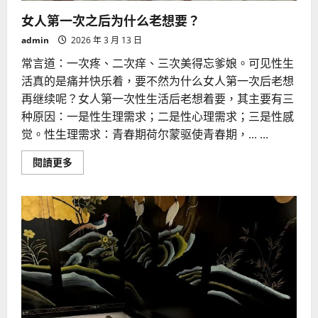
女人第一次之后为什么老想要？
admin
2026 年 3 月 13 日
常言道：一次疼、二次痒、三次美得忘爹娘。可见性生
活真的是痛并快乐着，要不然为什么女人第一次后老想
再继续呢？女人第一次性生活后老想着要，其主要有三
种原因：一是性生理需求；二是性心理需求；三是性感
觉。性生理需求：青春期荷尔蒙驱使青春期，... ...
Read
閱讀更多
more
about
女
人
第
一
次
之
后
为
什
么
老
想
要？