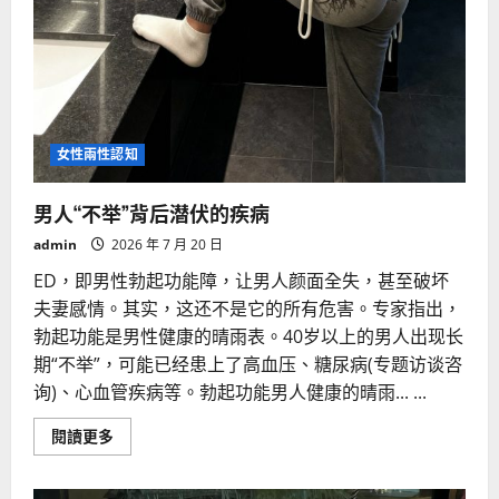
女性兩性認知
男人“不举”背后潜伏的疾病
admin
2026 年 7 月 20 日
ED，即男性勃起功能障，让男人颜面全失，甚至破坏
夫妻感情。其实，这还不是它的所有危害。专家指出，
勃起功能是男性健康的晴雨表。40岁以上的男人出现长
期“不举”，可能已经患上了高血压、糖尿病(专题访谈咨
询)、心血管疾病等。勃起功能男人健康的晴雨... ...
Read
閱讀更多
more
about
男
人