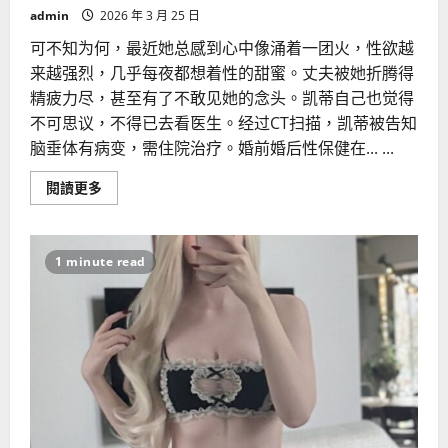
admin
2026 年 3 月 25 日
可不知为何，最近她总感到心中像涌着一团火，性欲越
来越强烈，几乎每夜都想着性的甜蜜。丈夫被她折腾得
精疲力尽，甚至有了不敢见她的念头。凯蒂自己也觉得
不可思议，不得已去看医生。经过CT扫描，凯蒂被告知
脑垂体有病变，需住院治疗。婚前婚后性保健在... ...
Read
閱讀更多
more
about
四
十
岁
1 minute read
女
人
为
何
容
易
性
欲
亢
进