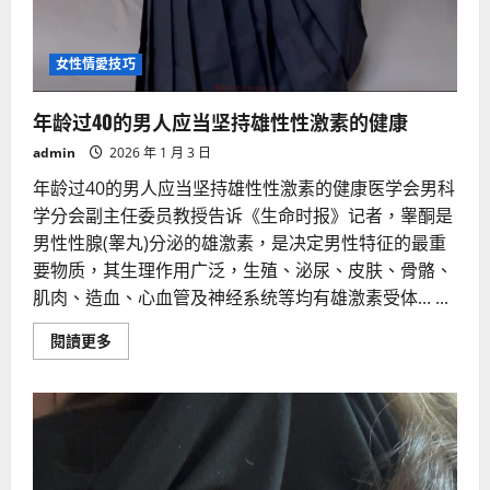
女性情愛技巧
年龄过40的男人应当坚持雄性性激素的健康
admin
2026 年 1 月 3 日
年龄过40的男人应当坚持雄性性激素的健康医学会男科
学分会副主任委员教授告诉《生命时报》记者，睾酮是
男性性腺(睾丸)分泌的雄激素，是决定男性特征的最重
要物质，其生理作用广泛，生殖、泌尿、皮肤、骨骼、
肌肉、造血、心血管及神经系统等均有雄激素受体... ...
Read
閱讀更多
more
about
年
龄
过
40
的
男
人