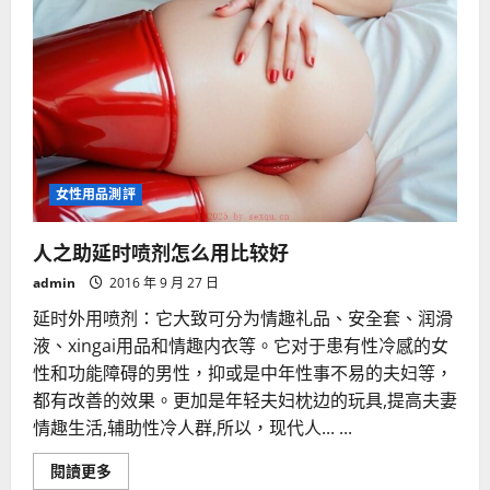
女性用品測評
人之助延时喷剂怎么用比较好
admin
2016 年 9 月 27 日
延时外用喷剂：它大致可分为情趣礼品、安全套、润滑
液、xingai用品和情趣内衣等。它对于患有性冷感的女
性和功能障碍的男性，抑或是中年性事不易的夫妇等，
都有改善的效果。更加是年轻夫妇枕边的玩具,提高夫妻
情趣生活,辅助性冷人群,所以，现代人... ...
Read
閱讀更多
more