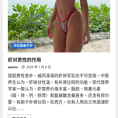
伴侣健康守护
虾对男性的作用
admin
2026 年 1 月 8 日
提起男性食补，威风凛凛的虾将军实在不可忽视。中医
养生认为，虾味甘性温，有补肾壮阳的功能。现代营养
学家一致认为，虾营养价值丰富，脂肪、微量元素
（磷、锌、钙、铁等）和氨基酸含量甚多，还含有荷尔
蒙，有助于补肾壮阳。在西方，也有人用白兰地酒浸虾
以壮... ...