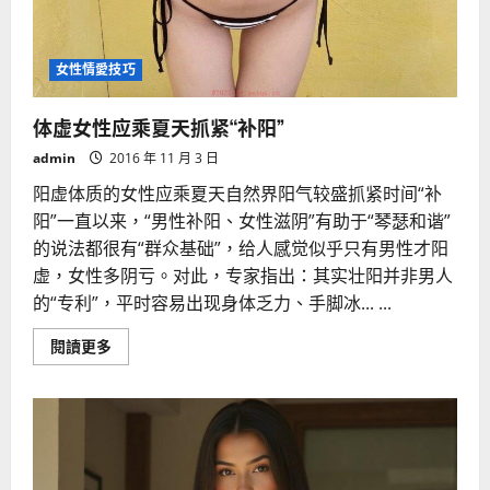
女性情愛技巧
体虚女性应乘夏天抓紧“补阳”
admin
2016 年 11 月 3 日
阳虚体质的女性应乘夏天自然界阳气较盛抓紧时间“补
阳”一直以来，“男性补阳、女性滋阴”有助于“琴瑟和谐”
的说法都很有“群众基础”，给人感觉似乎只有男性才阳
虚，女性多阴亏。对此，专家指出：其实壮阳并非男人
的“专利”，平时容易出现身体乏力、手脚冰... ...
Read
閱讀更多
more
about
体
虚
女
性
应
乘
夏