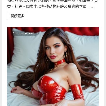
物有豆类以及各种豆制品，其次是海产品，如海鱼、贝
类、虾等。肉类中以各种动物肝脏及瘦肉的含量... ...
Read
閱讀更多
more
about
外
国
男
1 minute read
人
吃
什
么
壮
阳