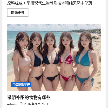
原料组成，采用现代生物制剂技术和纯天然中草药... ...
Read
閱讀更多
more
about
壮
阳
延
时
持
久
速
勃
有
哪
些
方
法
呢
伴侣健康守护
滋阴补阳的食物有哪些
admin
2016 年 9 月 26 日