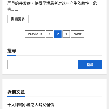
严重的并发症，使得早泄患者对这些产生依赖性，危
害... ...
Read
閱讀更多
more
about
性
文
保
Previous
1
2
3
Next
健
用
章
品
对
身
搜尋
分
体
的
危
頁
害
搜尋
近期文章
十大绿帽小说之大龄女偷情