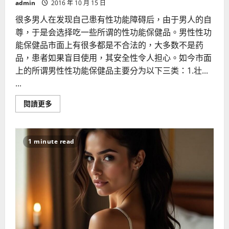
admin
2016 年 10 月 15 日
很多男人在发现自己患有性功能障碍后，由于男人的自
尊，于是会选择吃一些所谓的性功能保健品。男性性功
能保健品市面上有很多都是不合法的，大多数不是药
品，患者如果盲目使用，其安全性令人担心。如今市面
上的所谓男性性功能保健品主要分为以下三类：1.壮...
...
Read
閱讀更多
more
about
乱
用
男
1 minute read
性
性
功
能
保
健
品
有
害
自
身
健