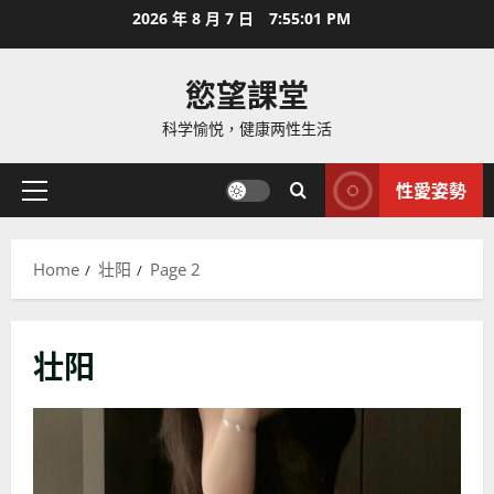
Skip
2026 年 8 月 7 日
7:55:04 PM
to
content
慾望課堂
科学愉悦，健康两性生活
性愛姿勢
Primary
Menu
Home
壮阳
Page 2
壮阳