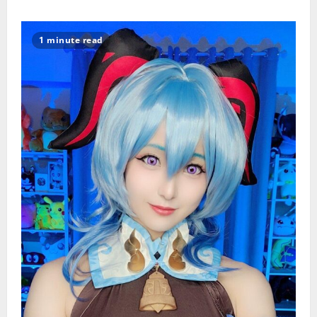
about
人
之
助
1 minute read
延
时
喷
剂
怎
么
用
比
较
好