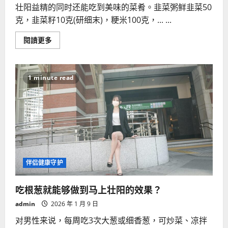
壮阳益精的同时还能吃到美味的菜肴。韭菜粥鲜韭菜50
克，韭菜籽10克(研细末)，粳米100克，... ...
Read
閱讀更多
more
about
四
种
韭
1 minute read
菜
佳
肴
可
帮
男
人
助
性
益
精
伴侣健康守护
吃根葱就能够做到马上壮阳的效果？
admin
2026 年 1 月 9 日
对男性来说，每周吃3次大葱或细香葱，可炒菜、凉拌