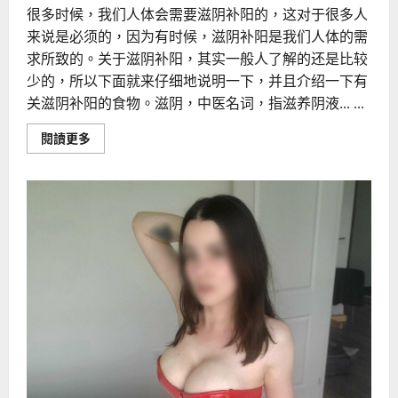
很多时候，我们人体会需要滋阴补阳的，这对于很多人
来说是必须的，因为有时候，滋阴补阳是我们人体的需
求所致的。关于滋阴补阳，其实一般人了解的还是比较
少的，所以下面就来仔细地说明一下，并且介绍一下有
关滋阴补阳的食物。滋阴，中医名词，指滋养阴液... ...
Read
閱讀更多
more
about
滋
阴
补
阳
的
食
物
有
哪
些