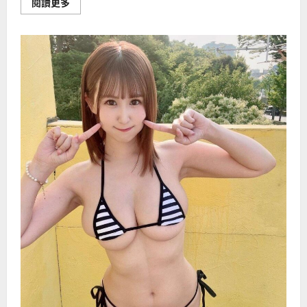
Read
閱讀更多
more
about
虾
对
男
性
的
作
用