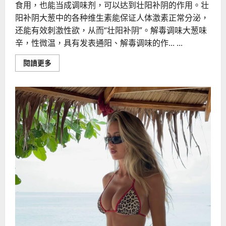
食用，也能当成调味剂，可以达到壮阳补阴的作用。壮
阳补阴大葱中的各种维生素能保证人体激素正常分泌，
还能有效刺激性欲，从而“壮阳补阴”。解毒调味大葱味
辛，性微温，具有发表通阳、解毒调味的作... ...
Read
閱讀更多
more
about
吃
根
葱
就
能
够
做
到
马
上
壮
阳
的
效
果？