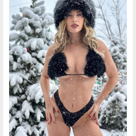
睾
丸
长
大
吗？