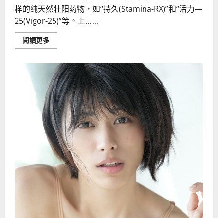
样的纯天然壮阳药物，如“持久(Stamina-RX)”和“活力—
25(Vigor-25)”等。上... ...
Read
閱讀更多
more
about
高
血
压
患
者
能
吃
壮
阳
药
物
吗