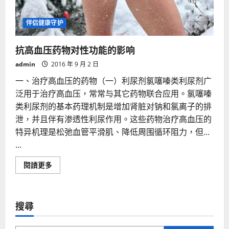
伴侣健康守护
抗高血压药物对性功能的影响
admin
2016 年 9 月 2 日
一、治疗高血压的药物（一）利尿剂氯噻嗪类利尿剂广
泛用于治疗高血压，常常与其它药物联合应用。氯噻嗪
类利尿剂的基本药理机制是增加肾脏对钠和氯离子的排
泄，并且伴有渗透性利尿作用。这些药物治疗高血压的
特异机理是松弛血管平滑肌、降低周围循环阻力，但...
...
Read
閱讀更多
more
about
抗
高
血
搜尋
压
药
物
对