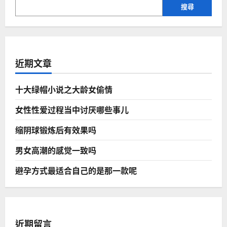
性
搜尋
功
能
的
影
响
近期文章
十大绿帽小说之大龄女偷情
女性性爱过程当中讨厌哪些事儿
缩阴球锻炼后有效果吗
男女高潮的感觉一致吗
避孕方式最适合自己的是那一款呢
近期留言