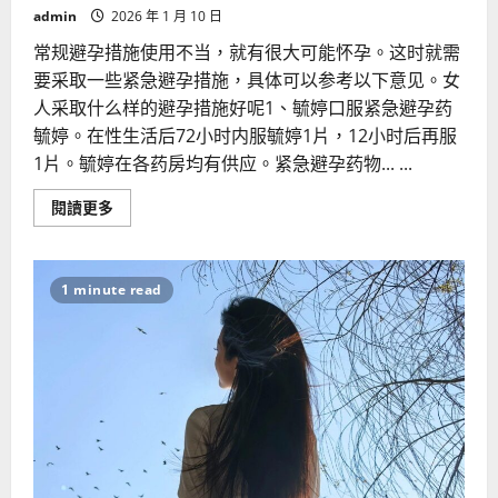
admin
2026 年 1 月 10 日
常规避孕措施使用不当，就有很大可能怀孕。这时就需
要采取一些紧急避孕措施，具体可以参考以下意见。女
人采取什么样的避孕措施好呢1、毓婷口服紧急避孕药
毓婷。在性生活后72小时内服毓婷1片，12小时后再服
1片。毓婷在各药房均有供应。紧急避孕药物... ...
Read
閱讀更多
more
about
女
人
采
1 minute read
取
什
么
样
的
避
孕
措
施
好
呢