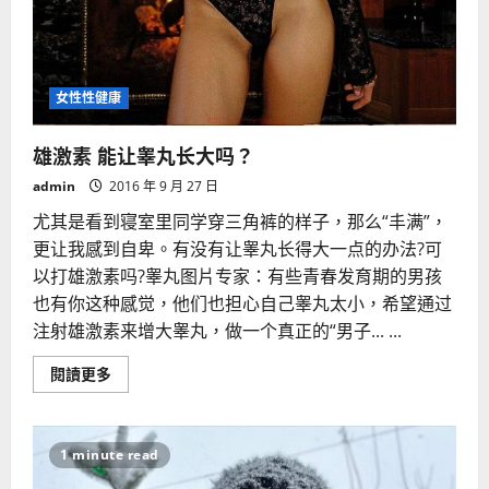
女性性健康
雄激素 能让睾丸长大吗？
admin
2016 年 9 月 27 日
尤其是看到寝室里同学穿三角裤的样子，那么“丰满”，
更让我感到自卑。有没有让睾丸长得大一点的办法?可
以打雄激素吗?睾丸图片专家：有些青春发育期的男孩
也有你这种感觉，他们也担心自己睾丸太小，希望通过
注射雄激素来增大睾丸，做一个真正的“男子... ...
Read
閱讀更多
more
about
雄
激
素
1 minute read
能
让