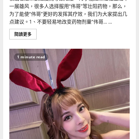
一展雄风，很多人选择服用“伟哥”等壮阳药物，那么，
为了能使“伟哥”更好的发挥其疗效，我们为大家提出几
点建议。1、不要轻易地改变药物剂量“伟哥... ...
Read
閱讀更多
more
about
关
于
服
1 minute read
用
“伟
哥”
的
几
点
建
议