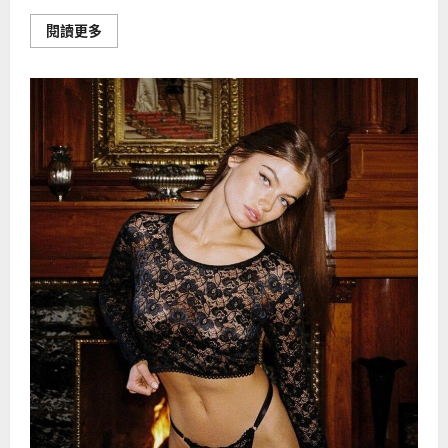
Read
閱讀更多
more
about
什
么
避
孕
药
没
有
副
作
用