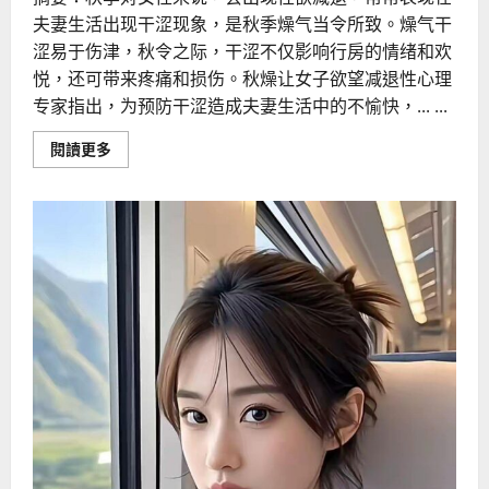
夫妻生活出现干涩现象，是秋季燥气当令所致。燥气干
涩易于伤津，秋令之际，干涩不仅影响行房的情绪和欢
悦，还可带来疼痛和损伤。秋燥让女子欲望减退性心理
专家指出，为预防干涩造成夫妻生活中的不愉快，... ...
Read
閱讀更多
more
about
秋
季
性
生
活
保
养
秘
诀