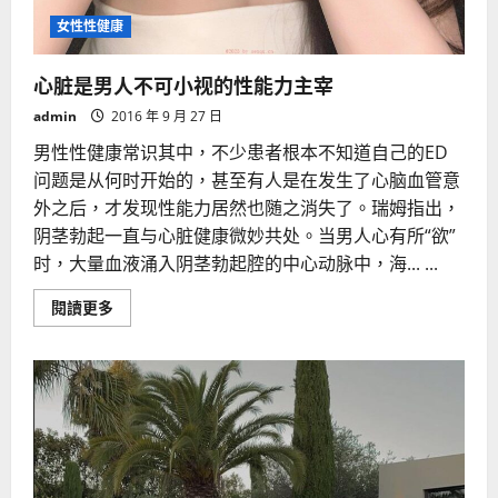
女性性健康
心脏是男人不可小视的性能力主宰
admin
2016 年 9 月 27 日
男性性健康常识其中，不少患者根本不知道自己的ED
问题是从何时开始的，甚至有人是在发生了心脑血管意
外之后，才发现性能力居然也随之消失了。瑞姆指出，
阴茎勃起一直与心脏健康微妙共处。当男人心有所“欲”
时，大量血液涌入阴茎勃起腔的中心动脉中，海... ...
Read
閱讀更多
more
about
心
脏
是
男
人
不
可
小
视
的