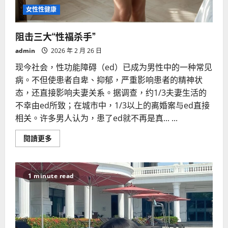
女性性健康
阻击三大“性福杀手”
admin
2026 年 2 月 26 日
现今社会，性功能障碍（ed）已成为男性中的一种常见
病。不但使患者自卑、抑郁，严重影响患者的精神状
态，还直接影响夫妻关系。据调查，约1/3夫妻生活的
不幸由ed所致；在城市中，1/3以上的离婚案与ed直接
相关。许多男人认为，患了ed就不再是真... ...
Read
閱讀更多
more
about
阻
击
三
1 minute read
大
“性
福
杀
手”