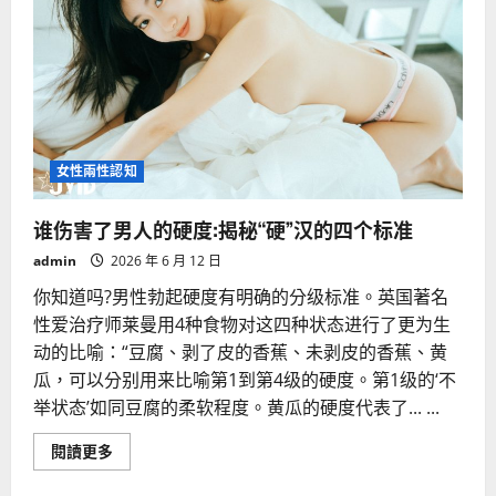
女性兩性認知
谁伤害了男人的硬度:揭秘“硬”汉的四个标准
admin
2026 年 6 月 12 日
你知道吗?男性勃起硬度有明确的分级标准。英国著名
性爱治疗师莱曼用4种食物对这四种状态进行了更为生
动的比喻：“豆腐、剥了皮的香蕉、未剥皮的香蕉、黄
瓜，可以分别用来比喻第1到第4级的硬度。第1级的‘不
举状态’如同豆腐的柔软程度。黄瓜的硬度代表了... ...
Read
閱讀更多
more
about