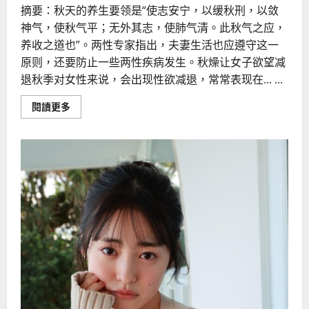
摘要：秋天的养生要领是“使志安宁，以缓秋刑，以敛
神气，使秋气平；无外其志，使肺气清。此秋气之应，
养收之道也”。两性专家指出，夫妻生活也应遵守这一
原则，还要防止一些两性疾病发生。秋燥让女子欲望减
退秋季对女性来说，会出现性欲减退，常常表现在... ...
Read
閱讀更多
more
about
秋
燥
让
女
人
的
性
欲
减
退