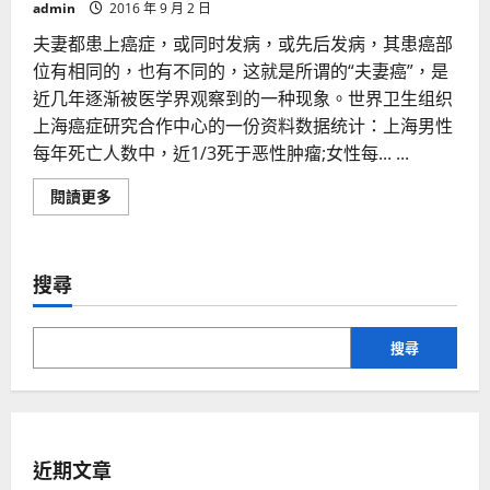
admin
2016 年 9 月 2 日
夫妻都患上癌症，或同时发病，或先后发病，其患癌部
位有相同的，也有不同的，这就是所谓的“夫妻癌”，是
近几年逐渐被医学界观察到的一种现象。世界卫生组织
上海癌症研究合作中心的一份资料数据统计：上海男性
每年死亡人数中，近1/3死于恶性肿瘤;女性每... ...
Read
閱讀更多
more
about
夫
妻
常
搜尋
用
这
些
方
式
搜尋
容
易
致
癌
近期文章