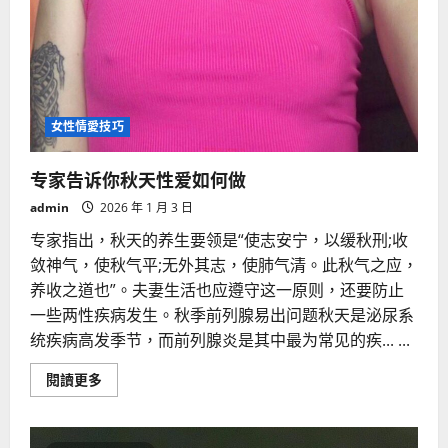
女性情愛技巧
专家告诉你秋天性爱如何做
admin
2026 年 1 月 3 日
专家指出，秋天的养生要领是“使志安宁，以缓秋刑;收
敛神气，使秋气平;无外其志，使肺气清。此秋气之应，
养收之道也”。夫妻生活也应遵守这一原则，还要防止
一些两性疾病发生。秋季前列腺易出问题秋天是泌尿系
统疾病高发季节，而前列腺炎是其中最为常见的疾... ...
Read
閱讀更多
more
about
专
家