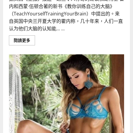
内和西蒙·伍顿合著的新书《教你训练自己的大脑》
（TeachYourselfTrainingYourBrain）中提出的。来
自英国中央兰开夏大学的霍内称，几十年来，人们一直
认为他们大脑的认知能... ...
Read
閱讀更多
more
about
房
事
对
锻
炼
大
脑
的
益
处