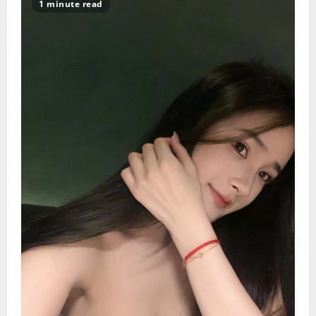
告
1 minute read
诉
你
秋
天
性
爱
如
何
做