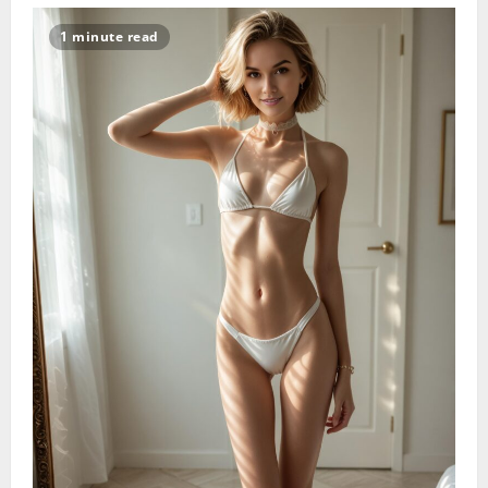
谁
伤
害
1 minute read
了
男
人
的
硬
度:
揭
秘
“硬”
汉
的
四
个
标
准