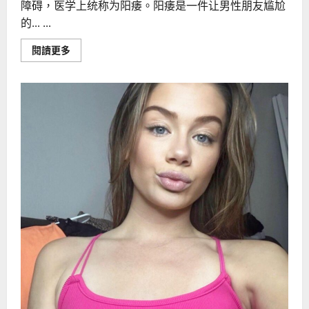
障碍，医学上统称为阳痿。阳痿是一件让男性朋友尴尬
的... ...
Read
閱讀更多
more
about
男
人
阳
痿
多
半
是
因
为
脾
气
差