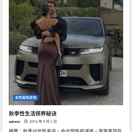
性
能
力
主
宰
女性兩性認知
秋季性生活保养秘诀
admin
2016 年 9 月 2 日
摘要：秋季对女性来说，会出现性欲减退，常常表现在