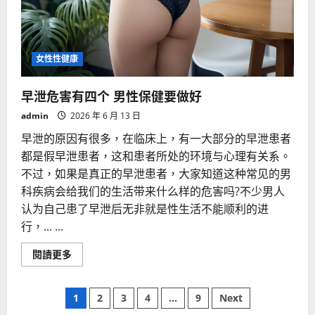
女性性健康
早泄危害有四个 男性保健要做好
admin
2026 年 6 月 13 日
早泄的原因有很多，在临床上，有一大部分的早泄患者
都是假早泄患者，这和患者所处的环境与心理有关系。
不过，如果是真正的早泄患者，大家知道这种常见的男
科疾病会给我们的生活带来什么样的危害吗?不少男人
认为自己患了早泄后无非就是性生活不能顺利的进
行，... ...
Read
閱讀更多
more
about
早
文
泄
1
2
3
4
...
9
Next
危
害