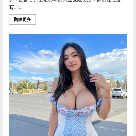
有... ...
Read
閱讀更多
more
about
生
殖
器
畸
形
可
能
影
响
生
育