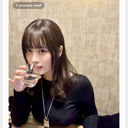
威
1 minute read
胁
男
人
健
康