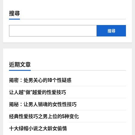
章
有
四
个
搜尋
分
男
性
保
頁
健
搜尋
要
做
好
近期文章
揭密：处男关心的10个性疑惑
让人越“做”越爱的性爱技巧
揭秘：让男人销魂的女性性技巧
经典性爱技巧之男上位的5种变化
十大绿帽小说之大龄女偷情