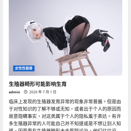
人
“不
举”
背
后
潜
伏
的
疾
病
女性性健康
生殖器畸形可能影响生育
admin
2026 年 7 月 1 日
临床上发现的生殖器发育异常的现象非常普遍。但是由
于对性知识的了解不够或无知，或者出于个人的原因而
故意隐瞒事实，对这类属于个人的隐私羞于表达。有许
多生殖器异常的人可能自己并不知道或是不想让别人知
道，因而患有生殖器畸形未去医院诊治。他们往往没