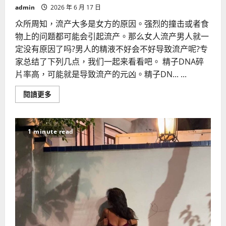
admin
2026 年 6 月 17 日
众所周知，流产大多是女方的原因。强烈的撞击或者食
物上的问题都可能会引起流产。那么女人流产男人就一
定没有原因了吗?男人的精液不好会不好导致流产呢?专
家总结了下列几点，我们一起来看看吧。 精子DNA碎
片率高，可能就是导致流产的元凶。精子DN... ...
Read
閱讀更多
more
about
男
性
精
1 minute read
液
质
量
不
好
会
导
致
流
产
吗