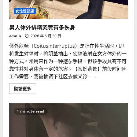
女性性健康
男人体外排精究竟有多伤身
admin
2026 年 6 月 30 日
体外射精（Coitusinterruptus）是指在性生活时，即
将发生射精时，将阴茎抽出，使精液射在女方体外的一
种方式。常用来作为一种避孕手段，但该手段具有不可
靠性并对身体有一定的危害。【案例背景】前段时间因
工作需要，我被抽调下社区去做义诊... ...
Read
閱讀更多
more
about
男
人
体
1 minute read
外
排
精
究
竟
有