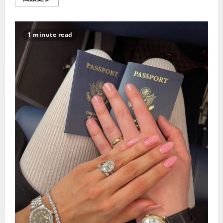
more
about
人
们
对
1 minute read
于
缩
阴
症
都
会
产
生
什
么
样
的
困
惑