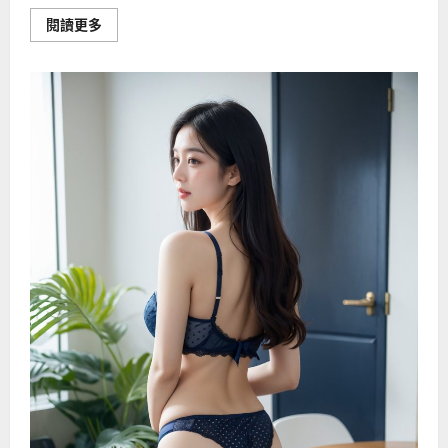
Read
閱讀更多
more
about
教
你
在
家
治
早
泄
的
6
个
方
法