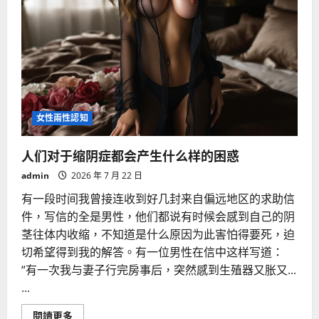
女性兩性認知
人们对于缩阴症都会产生什么样的困惑
admin
2026 年 7 月 22 日
有一段时间我曾接连收到好几封来自偏远地区的求助信
件，写信的全是男性，他们都说有时候会感到自己的阴
茎往体内收缩，不知道是什么原因为此害怕得要死，迫
切希望得到我的解答。有一位男性在信中这样写道：
“有一次我与妻子行完房事后，突然感到生殖器又胀又...
...
Read
閱讀更多