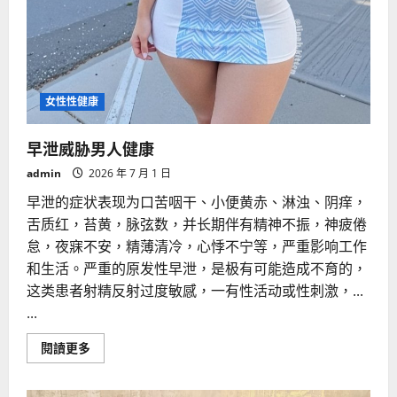
女性性健康
早泄威胁男人健康
admin
2026 年 7 月 1 日
早泄的症状表现为口苦咽干、小便黄赤、淋浊、阴痒，
舌质红，苔黄，脉弦数，并长期伴有精神不振，神疲倦
怠，夜寐不安，精薄清冷，心悸不宁等，严重影响工作
和生活。严重的原发性早泄，是极有可能造成不育的，
这类患者射精反射过度敏感，一有性活动或性刺激，...
...
Read
閱讀更多
more
about
早
泄