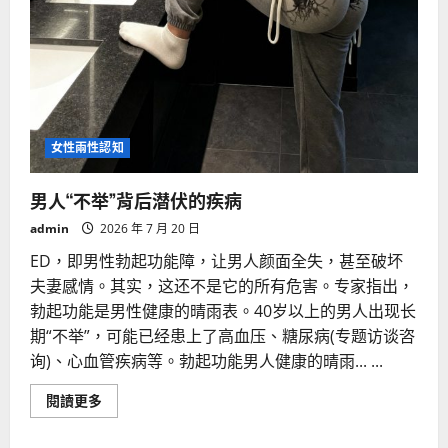
女性兩性認知
男人“不举”背后潜伏的疾病
admin
2026 年 7 月 20 日
ED，即男性勃起功能障，让男人颜面全失，甚至破坏
夫妻感情。其实，这还不是它的所有危害。专家指出，
勃起功能是男性健康的晴雨表。40岁以上的男人出现长
期“不举”，可能已经患上了高血压、糖尿病(专题访谈咨
询)、心血管疾病等。勃起功能男人健康的晴雨... ...
Read
閱讀更多
more
about
男