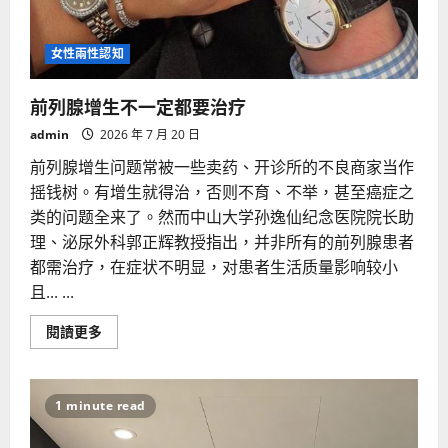
女性兩性認知
前列腺增生不一定都要治疗
admin
2026 年 7 月 20 日
前列腺增生问题常被一些卖药、开诊所的不良商家当作
摇钱树。有增生就得治，否则不育、不举，甚至癌症之
类的问题全来了。然而中山大学孙逸仙纪念医院院长助
理、泌尿外科郭正辉教授指出，并非所有的前列腺患者
都需治疗，在症状不明显，对患者生活质量影响较小
且... ...
Read
閱讀更多
more
about
前
列
腺
1 minute read
增
生
不