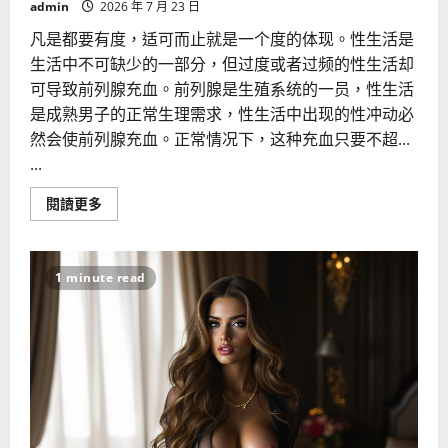
admin
2026 年 7 月 23 日
凡是都要有度，适可而止就是一个度的体现。性生活是
生活中不可缺少的一部分，但过度或者过频的性生活却
可导致前列腺充血。前列腺是生殖系统的一员，性生活
是成熟男子的正常生理需求，性生活中出现的性冲动必
然会使前列腺充血。正常情况下，这种充血只要不超...
...
Read
閱讀更多
more
about
壮
阳，
小
1 minute read
心
把
前
列
腺
炎”
撞”
出
血