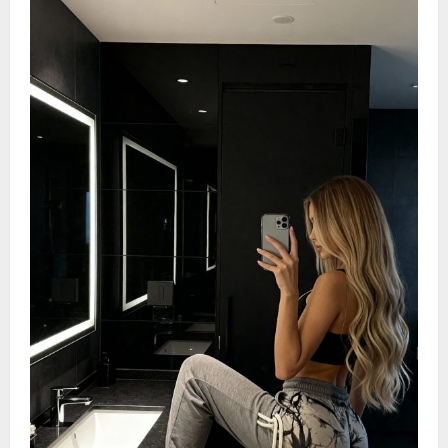
一
定
都
要
治
疗